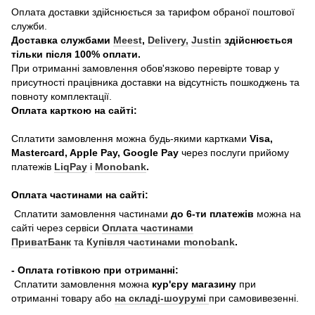
Оплата доставки здійснюється за тарифом обраної поштової
служби.
Доставка службами
Meest
,
Delivery,
Justin
здійснюється
тільки після 100% оплати.
При отриманні замовлення обов'язково перевірте товар у
присутності працівника доставки на відсутність пошкоджень та
повноту комплектації.
Оплата карткою на сайті:
Сплатити замовлення можна будь-якими картками
Visa,
Mastercard, Apple Pay, Google Pay
через послуги прийому
платежів
LiqPay
і
Monobank
.
Оплата частинами на сайті:
Сплатити замовлення частинами
до 6-ти платежів
можна на
сайті через сервіси
Оплата частинами
ПриватБанк
та
Купівля частинами monobank
.
- Оплата готівкою при отриманні:
Сплатити замовлення можна
кур'єру магазину
при
отриманні товару або
на складі-шоурумі
при самовивезенні.