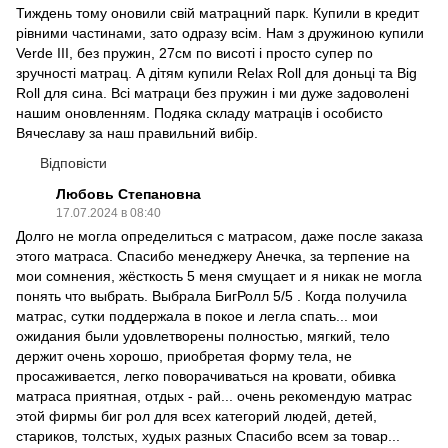
Тиждень тому оновили свій матрацний парк. Купили в кредит
рівними частинами, зато одразу всім. Нам з дружиною купили
Verde III, без пружин, 27см по висоті і просто супер по
зручності матрац. А дітям купили Relax Roll для доньці та Big
Roll для сина. Всі матраци без пружин і ми дуже задоволені
нашим оновленням. Подяка складу матраців і особисто
Вячеславу за наш правильний вибір.
Відповісти
Любовь Степановна
17.07.2024 в 08:40
Долго не могла определиться с матрасом, даже после заказа
этого матраса. Спасибо менеджеру Анечка, за терпение на
мои сомнения, жёсткость 5 меня смущает и я никак не могла
понять что выбрать. Выбрала БигРолл 5/5 . Когда получила
матрас, сутки поддержала в покое и легла спать... мои
ожидания были удовлетворены полностью, мягкий, тело
держит очень хорошо, приобретая форму тела, не
просаживается, легко поворачиваться на кровати, обивка
матраса приятная, отдых - рай... очень рекомендую матрас
этой фирмы биг рол для всех категорий людей, детей,
стариков, толстых, худых разных Спасибо всем за товар...