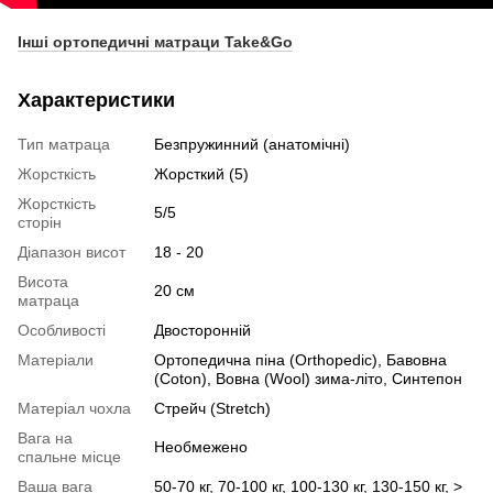
Інші ортопедичні матраци Take&Go
Характеристики
Тип матраца
Безпружинний (анатомічні)
Жорсткість
Жорсткий (5)
Жорсткість
5/5
сторін
Діапазон висот
18 - 20
Висота
20 см
матраца
Особливості
Двосторонній
Матеріали
Ортопедична піна (Orthopedic), Бавовна
(Coton), Вовна (Wool) зима-літо, Синтепон
Матеріал чохла
Стрейч (Stretch)
Вага на
Необмежено
спальне місце
Ваша вага
50-70 кг, 70-100 кг, 100-130 кг, 130-150 кг, >