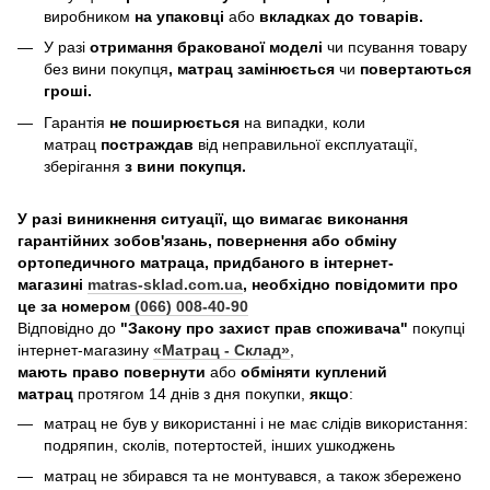
виробником
на упаковці
або
вкладках до товарів.
У разі
отримання бракованої моделі
чи псування товару
без вини покупця
, матрац замінюється
чи
повертаються
гроші.
Гарантія
не поширюється
на випадки, коли
матрац
постраждав
від неправильної експлуатації,
зберігання
з вини покупця.
У разі виникнення ситуації, що вимагає виконання
гарантійних зобов'язань, повернення або обміну
ортопедичного матраца, придбаного в інтернет-
магазині
matras-sklad.com.ua
, необхідно повідомити про
це за номером
(066) 008-40-90
Відповідно до
"Закону про захист прав споживача"
покупці
інтернет-магазину
«Матрац - Склад»
,
мають право повернути
або
обміняти куплений
матрац
протягом 14 днів з дня покупки,
якщо
:
матрац не був у використанні і не має слідів використання:
подряпин, сколів, потертостей, інших ушкоджень
матрац не збирався та не монтувався, а також збережено