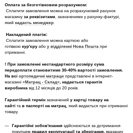
Оплата за безготівковим розрахунком:
Сплатити замовлення можна на розрахунковий рахунок
магазину
за реквізитами
, зазначеними у рахунку-фактурі,
який
надасть менеджер
.
Накладений платіж:
Сплатити замовлення можна карткою або
готівкою
кур'єру
або
у відділенні Нова Пошта
при
отриманні.
! При замовленні нестандартного розміру сума
передоплати становитиме 30-40% вартості замовлення.
На всі
ортопедичні матраци
представлені в інтернет-
магазині
«Матрац - Склад»
, надається гарантія
виробника
від 12 місяців до 20 років.
Гарантійний термін
зазначений
у картці товару на
сайті
та
в паспорті на матрац
, який видається при отриманні
товару.
Гарантійні зобов'язання
здійснюються за дотримання
покупцем
правил експлуатації та зберігання,
вказаних