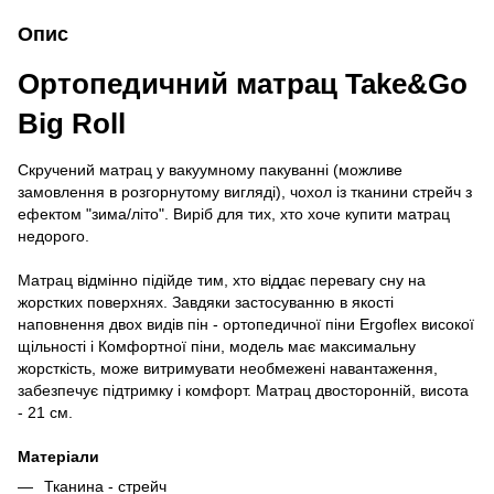
Опис
Ортопедичний матрац Take&Go
Big Roll
Скручений матрац у вакуумному пакуванні (можливе
замовлення в розгорнутому вигляді), чохол із тканини стрейч з
ефектом "зима/літо". Виріб для тих, хто хоче купити матрац
недорого.
Матрац відмінно підійде тим, хто віддає перевагу сну на
жорстких поверхнях. Завдяки застосуванню в якості
наповнення двох видів пін - ортопедичної піни Ergoflex високої
щільності і Комфортної піни, модель має максимальну
жорсткість, може витримувати необмежені навантаження,
забезпечує підтримку і комфорт. Матрац двосторонній, висота
- 21 см.
Матеріали
Тканина - стрейч