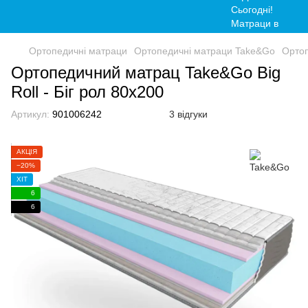
Ортопедичні матраци
Ортопедичні матраци Take&Go
Ортоп
Ортопедичний матрац Take&Go Big
Roll - Біг рол 80x200
Артикул:
901006242
3 відгуки
АКЦІЯ
−20%
ХІТ
6
6