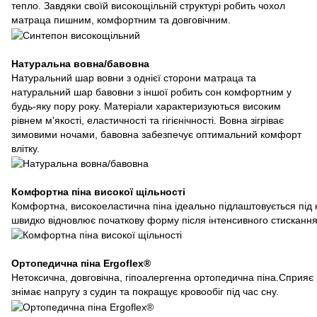
тепло. Завдяки своїй високощільній структурі робить чохол
матраца пишним, комфортним та довговічним.
Натуральна вовна/бавовна
Натуральний шар вовни з однієї сторони матраца та
натуральний шар бавовни з іншої робить сон комфортним у
будь-яку пору року. Матеріали характеризуються високим
рівнем м'якості, еластичності та гігієнічності. Вовна зігріває
зимовими ночами, бавовна забезпечує оптимальний комфорт
влітку.
Комфортна піна високої щільності
Комфортна, високоеластична піна ідеально підлаштовується під к
швидко відновлює початкову форму після інтенсивного стискання
Ортопедична піна Ergoflex®
Нетоксична, довговічна, гіпоалергенна ортопедична піна.Сприяє п
знімає напругу з судин та покращує кровообіг під час сну.