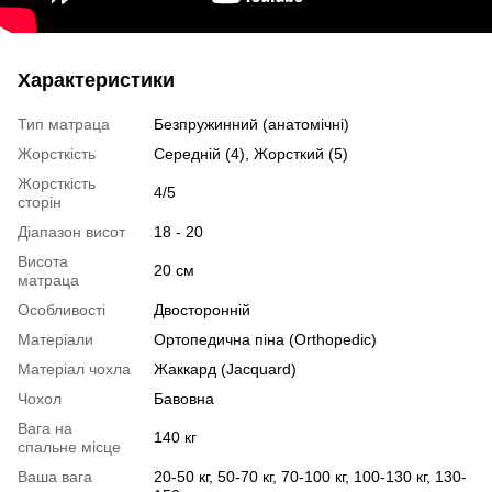
Характеристики
Тип матраца
Безпружинний (анатомічні)
Жорсткість
Середній (4), Жорсткий (5)
Жорсткість
4/5
сторін
Діапазон висот
18 - 20
Висота
20 см
матраца
Особливості
Двосторонній
Матеріали
Ортопедична піна (Orthopedic)
Матеріал чохла
Жаккард (Jacquard)
Чохол
Бавовна
Вага на
140 кг
спальне місце
Ваша вага
20-50 кг, 50-70 кг, 70-100 кг, 100-130 кг, 130-