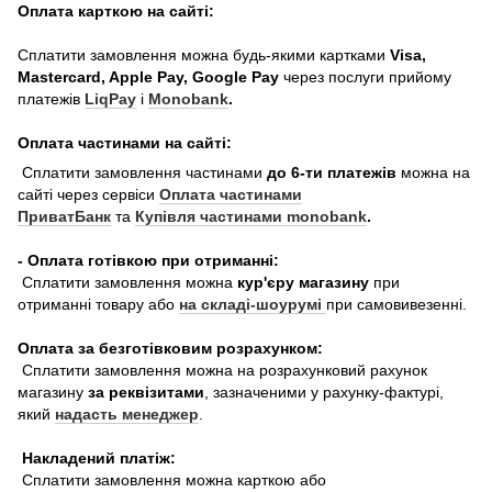
Оплата карткою на сайті:
Сплатити замовлення можна будь-якими картками
Visa,
Mastercard, Apple Pay, Google Pay
через послуги прийому
платежів
LiqPay
і
Monobank
.
Оплата частинами на сайті:
Сплатити замовлення частинами
до 6-ти платежів
можна на
сайті через сервіси
Оплата частинами
ПриватБанк
та
Купівля частинами monobank
.
- Оплата готівкою при отриманні:
Сплатити замовлення можна
кур'єру магазину
при
отриманні товару або
на складі-шоурумі
при самовивезенні.
Оплата за безготівковим розрахунком:
Сплатити замовлення можна на розрахунковий рахунок
магазину
за реквізитами
, зазначеними у рахунку-фактурі,
який
надасть менеджер
.
Накладений платіж:
Сплатити замовлення можна карткою або