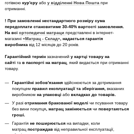
готівкою
кур'єру
або
у відділенні Нова Пошта
при
отриманні.
! При замовленні нестандартного розміру сума
передоплати становитиме 30-40% вартості замовлення.
На всі
ортопедичні матраци
представлені в інтернет-
магазині
«Матрац - Склад»
, надається гарантія
виробника
від 12 місяців до 20 років.
Гарантійний термін
зазначений
у картці товару на
сайті
та
в паспорті на матрац
, який видається при отриманні
товару.
Гарантійні зобов'язання
здійснюються за дотримання
покупцем
правил експлуатації та зберігання,
вказаних
виробником
на упаковці
або
вкладках до товарів.
У разі
отримання бракованої моделі
чи псування товару
без вини покупця
, матрац замінюється
чи
повертаються
гроші.
Гарантія
не поширюється
на випадки, коли
матрац
постраждав
від неправильної експлуатації,