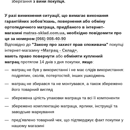
зберігання
з вини покупця.
У разі виникнення ситуації, що вимагає виконання
гарантійних зобов'язань, повернення або обміну
ортопедичного матраца, придбаного в інтернет-
магазині
matras-sklad.com.ua
, необхідно повідомити про
це за номером
(066) 008-40-90
Відповідно до
"Закону про захист прав споживача"
покупці
інтернет-магазину
«Матрац - Склад»
,
мають право повернути
або
обміняти куплений
матрац
протягом 14 днів з дня покупки,
якщо
:
матрац не був у використанні і не має слідів використання:
подряпин, сколів, потертостей, інших ушкоджень
матрац не збирався та не монтувався, а також збережено
його товарний вигляд
збережена цілість упаковки матраца та всі її компоненти
збережено комплектацію матраца, ярлики, інструкції та
заводське маркування
пред'явлено товарний чек, що підтверджує факт покупки у
нашому магазині