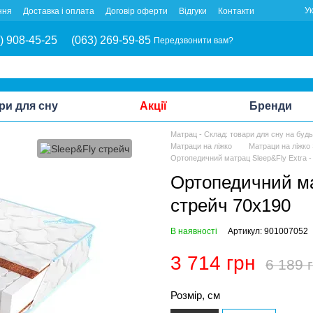
У
ння
Доставка і оплата
Договір оферти
Відгуки
Контакти
) 908-45-25
(063) 269-59-85
Передзвонити вам?
ри для сну
Акції
Бренди
Матрац - Склад: товари для сну на буд
Матраци на ліжко
Матраци на ліжко 
Ортопедичний матрац Sleep&Fly Extra -
Ортопедичний ма
стрейч 70x190
В наявності
Артикул: 901007052
3 714 грн
6 189 
Розмір, см