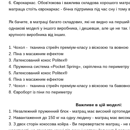
6. Єврокаркас. Обов'язкова і важлива складова хорошого матр
матраца стоїть єврокаркас - бічна підтримка під час сну і тому
Як бачите, в матраці багато складових, які не видно на перший п
однакові моделі у іншого виробника, і дешевше, але це не так. Ц
крупного виробника від інших.
1. Чохол - тканина стрейч преміум-класу з віскозою та вовною
2. Піна з масажним ефектом
3. Латексований кокос Politex®
4. Пружинна система «Pocket Spring», скріплена по периметру 
5. Латексований кокос Politex®
6. Піна з масажним ефектом
7. Чохол - тканина стрейч преміум-класу з віскозою та бавовн
8. Євроборт із піни по периметру
Важливе в цій моделі:
1. Незалежний пружинний блок - матрац має високий ортопеди
2. Навантаження до 150 кг на одну людину - матрац має високи
3. З двох сторін кокосова койра - Ви перевертаєте матрац - не в