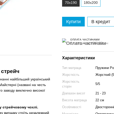
70x190
180x200
Купити
В кредит
ОПЛАТА ЧАСТИНАМИ
6 платежів по 619.00 грн
Характеристики
Тип матраца
Пружини Poc
 стрейч
Жорсткість
Жорсткий (5
нанні найбільший український
Жорсткість
5/5
айстерні (названі на честь
сторін
ого заводу виключно високої
Діапазон висот
21 - 23
Висота матраца
22 см
у стрейчовому чохлі.
Особливості
Двосторонні
му випадку стоїть незалежний
Матеріали
Ортопедична