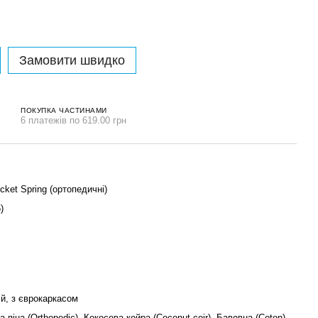
Замовити швидко
ПОКУПКА ЧАСТИНАМИ
6 платежів по 619.00 грн
ket Spring (ортопедичні)
)
й, з єврокаркасом
 піна (Orthopedic), Кокосова койра (Coconut coir), Бавовна (Coton),