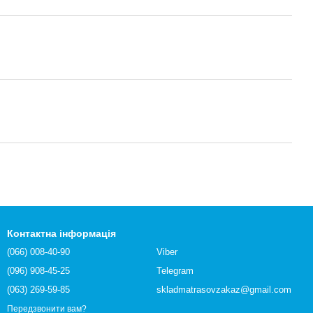
Контактна інформація
(066) 008-40-90
Viber
(096) 908-45-25
Telegram
(063) 269-59-85
skladmatrasovzakaz@gmail.com
Передзвонити вам?