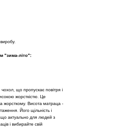
 виробу.
м "зима-літо":
чохол, що пропускає повітря і
високою жорсткістю. Це
на жорсткому. Висота матраца -
таження. Його щільність і
 що актуально для людей з
ців і вибирайте свій