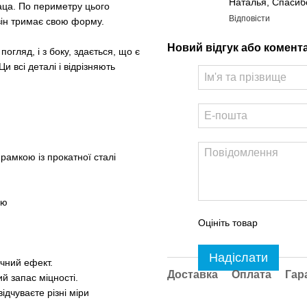
Наталья, Спасиб
аца. По периметру цього
Відповісти
 він тримає свою форму.
Новий відгук або комент
огляд, і з боку, здається, що є
и всі деталі і відрізняють
рамкою із прокатної сталі
ою
Оцініть товар
Надіслати
чний ефект.
Доставка
Оплата
Гар
й запас міцності.
ідчуваєте різні міри