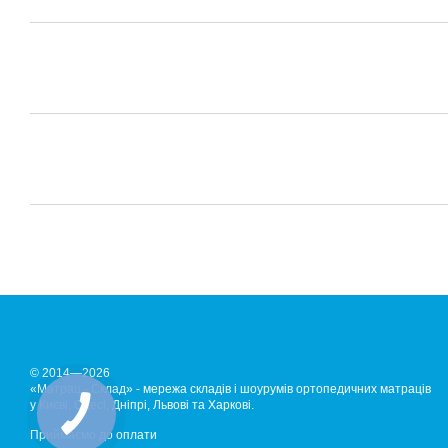
© 2014—2026
«Матрац - Склад» - мережа складів і шоурумів ортопедичних матраців
у Києві, Одесі, Дніпрі, Львові та Харкові.
Приймаємо до оплати