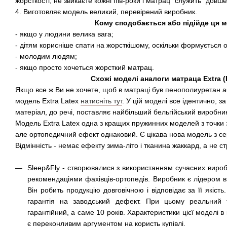
жорсткості, не звикаєте кожні пів-роки і матрац "служить" довше
4. Виготовляє модель великий, перевірений виробник.
Кому сподобається або підійде ця 
- якщо у людини велика вага;
- дітям корисніше спати на жорсткішому, оскільки формується о
- молодим людям;
- якщо просто хочеться жорсткий матрац.
Схожі моделі аналоги матраца Extra (
Якщо все ж Ви не хочете, щоб в матраці був пенополиуретан а
модель Extra Latex
натисніть тут
. У цій моделі все ідентично, з
матеріал, до речі, поставляє найбільший бельгійський виробни
Модель Extra Latex одна з кращих пружинних моделей з точки 
але ортопедичний ефект однаковий. Є цікава нова модель з се
Відмінність - немає ефекту зима-літо і тканина жаккард, а не ст
Sleep&Fly - створювалися з використанням сучасних виробн
рекомендаціями фахівців-ортопедів. Виробник є лідером в
Він робить продукцію довговічною і відповідає за її якіст
гарантія на заводський дефект. При цьому реальний 
гарантійний, а саме 10 років. Характеристики цієї моделі 
є переконливим аргументом на користь купівлі.