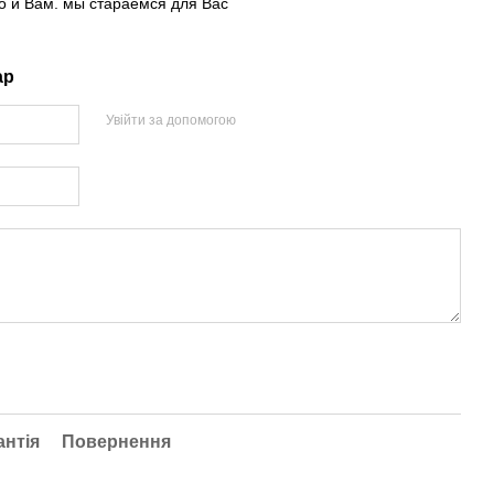
о и Вам. мы стараемся для Вас
ар
Увійти за допомогою
антія
Повернення