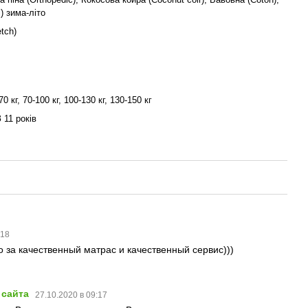
) зима-літо
tch)
70 кг, 70-100 кг, 100-130 кг, 130-150 кг
З 11 років
:18
 за качественный матрас и качественный сервис)))
 сайта
27.10.2020 в 09:17