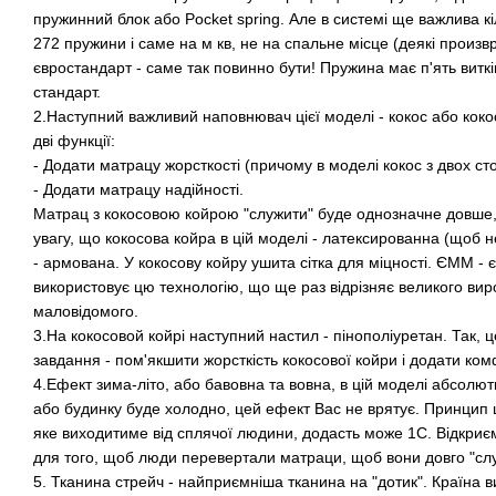
пружинний блок або Pocket spring. Але в системі ще важлива кіл
272 пружини і саме на м кв, не на спальне місце (деякі произ
євростандарт - саме так повинно бути! Пружина має п'ять витків
стандарт.
2.Наступний важливий наповнювач цієї моделі - кокос або коко
дві функції:
- Додати матрацу жорсткості (причому в моделі кокос з двох сто
- Додати матрацу надійності.
Матрац з кокосовою койрою "служити" буде однозначне довше,
увагу, що кокосова койра в цій моделі - латексированна (щоб н
- армована. У кокосову койру ушита сітка для міцності. ЄММ - є
використовує цю технологію, що ще раз відрізняє великого вир
маловідомого.
3.На кокосовой койрі наступний настил - пінополіуретан. Так,
завдання - пом'якшити жорсткість кокосової койри і додати ком
4.Ефект зима-літо, або бавовна та вовна, в цій моделі абсолют
або будинку буде холодно, цей ефект Вас не врятує. Принцип ш
яке виходитиме від сплячої людини, додасть може 1С. Відкри
для того, щоб люди перевертали матраци, щоб вони довго "сл
5. Тканина стрейч - найприємніша тканина на "дотик". Країна 