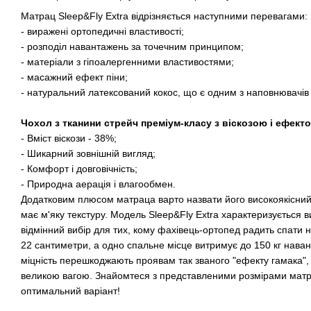
Матрац Sleep&Fly Extra відрізняється наступними перевагами:
- виражені ортопедичні властивості;
- розподіл навантажень за точечним принципом;
- матеріали з гіпоалергенними властивостями;
- масажний ефект піни;
- натуральний латексований кокос, що є одним з наповнювачів
Чохол з тканини стрейч преміум-класу з віскозою і ефекто
- Вміст віскози - 38%;
- Шикарний зовнішній вигляд;
- Комфорт і довговічність;
- Природна аерація і влагообмен.
Додатковим плюсом матраца варто назвати його високоякісний 
має м'яку текстуру. Модель Sleep&Fly Extra характеризується 
відмінний вибір для тих, кому фахівець-ортопед радить спати 
22 сантиметри, а одно спальне місце витримує до 150 кг наван
міцність перешкоджають проявам так званого "ефекту гамака",
великою вагою. Знайомтеся з представленими розмірами матра
оптимальний варіант!