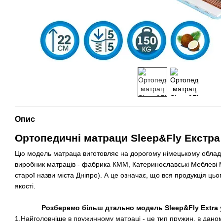
Опис
Ортопедичні матраци Sleep&Fly Екстра
Цю модель матраца виготовляє на дорогому німецькому облад
виробник матраців - фабрика КММ, Катеринославські Меблеві М
старої назви міста Дніпро). А це означає, що вся продукція ць
якості.
Розберемо більш дтально модель
Sleep
&
Fly
Extra
1.Найголовніше в пружинному матраці - це тип пружин, в дано