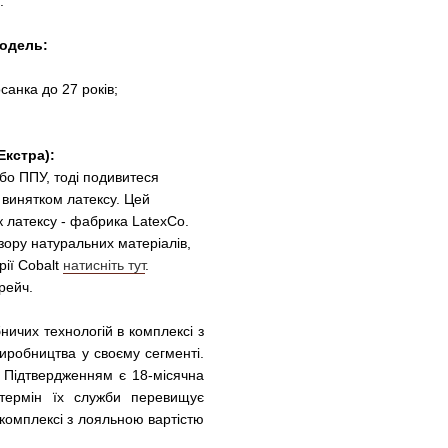
.
модель:
санка до 27 років;
Екстра):
бо ППУ, тоді подивитеся
а винятком латексу. Цей
к латексу - фабрика LatexCo.
зору натуральних матеріалів,
рії Cobalt
натисніть тут
.
рейч.
ичих технологій в комплексі з
иробництва у своєму сегменті.
ь. Підтвердженням є 18-місячна
термін їх служби перевищує
в комплексі з лояльною вартістю