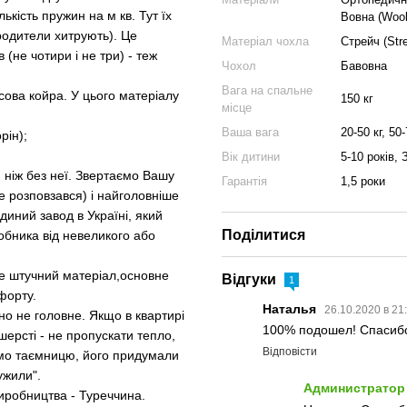
ькість пружин на м кв. Тут їх
Вовна (Wool
вродители хитрують). Це
Матеріал чохла
Стрейч (Stre
 (не чотири і не три) - теж
Чохол
Бавовна
Вага на спальне
сова койра. У цього матеріалу
150 кг
місце
Ваша вага
20-50 кг, 50-
рін);
Вік дитини
5-10 років, 
 ніж без неї. Звертаємо Вашу
Гарантія
1,5 роки
е розповзався) і найголовніше
диний завод в Україні, який
Поділитися
обника від невеликого або
 це штучний матеріал,основне
Відгуки
1
форту.
Наталья
26.10.2020 в 21
но не головне. Якщо в квартирі
100% подошел! Спасибо
ерсті - не пропускати тепло,
Відповісти
ємо таємницю, його придумали
ужили".
Администратор
виробництва - Туреччина.