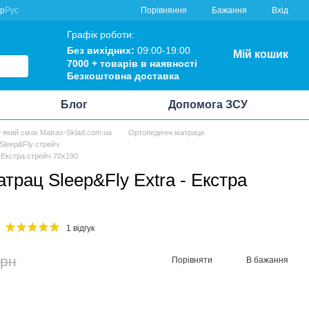
Порівняння
кр
Рус
Бажання
Вхід
Графік роботи:
Без вихідних:
09:00-19:00
Мій кошик
7000 +
товарів в наявності
Безкоштовна
доставка
Блог
Допомога ЗСУ
ь-який смак Matras-Sklad.com.ua
Ортопедичні матраци
Sleep&Fly стрейч
 Екстра стрейч 70x190
трац Sleep&Fly Extra - Екстра
1 відгук
грн
Порівняти
В бажання