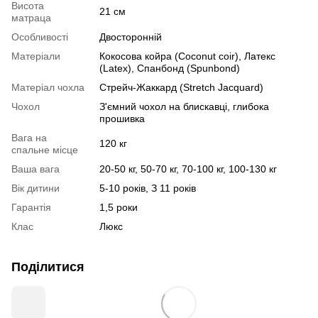
Висота
21 см
матраца
Особливості
Двосторонній
Матеріали
Кокосова койра (Coconut coir), Латекс
(Latex), Спанбонд (Spunbond)
Матеріал чохла
Стрейч-Жаккард (Stretch Jacquard)
Чохол
З'ємний чохол на блискавці, глибока
прошивка
Вага на
120 кг
спальне місце
Ваша вага
20-50 кг, 50-70 кг, 70-100 кг, 100-130 кг
Вік дитини
5-10 років, З 11 років
Гарантія
1,5 роки
Клас
Люкс
Поділитися