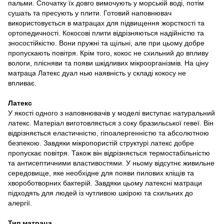
пальми. Спочатку їх довго вимочують у морській воді, потім
сушать та пресують у плити. Готовий наповнювач
використовується в матрацах для підвищення жорсткості та
ортопедичності. Кокосові плити відрізняються надійністю та
зносостійкістю. Вони пружні та щільні, але при цьому добре
пропускають повітря. Крім того, кокос не схильний до впливу
вологи, плісняви ​​та появи шкідливих мікроорганізмів. На ціну
матраца Латекс дуал нью наявність у складі кокосу не
впливає.
Латекс
У якості одного з наповнювачів у моделі виступає натуральний
латекс. Матеріал виготовляється з соку бразильської гевеї. Він
відрізняється еластичністю, гіпоалергенністю та абсолютною
безпекою. Завдяки мікропористій структурі латекс добре
пропускає повітря. Також він відрізняється термостабільністю
та антисептичними властивостями. У ньому відсутнє живильне
середовище, яке необхідне для появи пилових кліщів та
хвороботворних бактерій. Завдяки цьому латексні матраци
підходять для людей із чутливою шкірою та схильних до
алергії.
Тип матраца