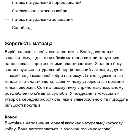
Латекс натуральний перфорований
Латексована кокосова койра
Латекс натуральний зонований
Спанбонд
Жорсткість матраца
Виріб володіє різнобічною жорсткістю. Вона досягається
завдяки тому, що з різних боків матраца використовуються
наповнювачі з протилежними властивостями. З одного боку
застосовується натуральний перфорований латекс, з другого
— комбінація кокосової койри і латексу. Латекс відрізняється
м'якістю та еластичністю, завдяки чому утворюється помірно-
м'яка поверхня. Сон на такому ліжку сприяє максимальному
розслабленню м'язів та суглобів. У поєднанні з кокосом він
утворює середню жорсткість, яка є універсальною та підходить
більшості покупців.
Кокос
Внутрішнє наповнення моделі включає натуральну кокосову
койру. Вона виготовляється із волокон горіха кокосової