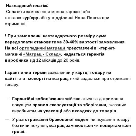
Накладений платіж:
Сплатити замовлення можна карткою або
готівкою
кур'єру
або
у відділенні Нова Пошта
при
отриманні.
! При замовленні нестандартного розміру сума
передоплати становитиме 30-40% вартості замовлення.
На всі
ортопедичні матраци
представлені в інтернет-
магазині
«Матрац - Склад»
, надається гарантія
виробника
від 12 місяців до 20 років.
Гарантійний термін
зазначений
у картці товару на
сайті
та
в паспорті на матрац
, який видається при отриманні
товару.
Гарантійні зобов'язання
здійснюються за дотримання
покупцем
правил експлуатації та зберігання,
вказаних
виробником
на упаковці
або
вкладках до товарів.
У разі
отримання бракованої моделі
чи псування товару
без вини покупця
, матрац замінюється
чи
повертаються
гроші.