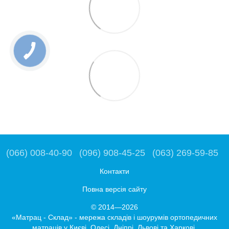
(066) 008-40-90
(096) 908-45-25
(063) 269-59-85
Контакти
Повна версія сайту
© 2014—2026
«Матрац - Склад» - мережа складів і шоурумів ортопедичних
матраців у Києві, Одесі, Дніпрі, Львові та Харкові.