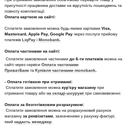
присутності працівника доставки на відсутність пошкоджень та
повноту комплектації.
Оплата карткою на сайті:
Сплатити замовлення можна будь-якими картками
Visa,
Mastercard, Apple Pay, Google Pay
через послуги прийому
платежів
LiqPay
і
Monobank
.
Оплата частинами на сайті:
Сплатити замовлення частинами
до 6-ти платежів
можна на
сайті через сервіси
Оплата частинами
ПриватБанк
та
Купівля частинами monobank
.
- Оплата готівкою при отриманні:
Сплатити замовлення можна
кур'єру магазину
при
отриманні товару або
на складі-шоурумі
при самовивезенні.
Оплата за безготівковим розрахунком:
Сплатити замовлення можна на розрахунковий рахунок
магазину
за реквізитами
, зазначеними у рахунку-фактурі,
який
надасть менеджер
.