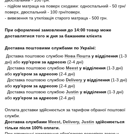
- підйом матраца на поверх сходами: односпальний - 50 грн/
поверх, двоспальний - 100 грн/поверх.
- вивезення та утилізація старого матраца - 500 грн.
При оформленні замовлення до 14:00 товар може
доставлятися того ж дня за бажанням клієнта
Доставка поштовими службами по Україні:
Доставка поштовою службою
Нова Пошта
у відділення
(1-3
дні) або
кур'єром за адресою
(2-4 дні)
Доставка поштовою службою
Meest
у відділення
(1-3 дні)
або
кур'єром за адресою
(2-4 дні)
Доставка поштовою службою
Delivery
у відділення
(1-3 дні)
або
кур'єром за адресою
(2-4 дні)
Доставка поштовою службою
Justin
у відділення
(1-3 дні)
або
кур'єром за адресою
(2-4 дні)
Оплата доставки здійснюється за тарифом обраної поштової
служби.
Доставка службами
Meest
,
Delivery,
Justin
здійснюється
тільки після 100% оплати.
При отриманні замовлення обов'язково перевірте товар у