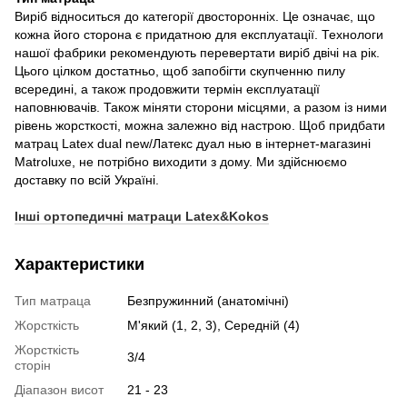
Виріб відноситься до категорії двосторонніх. Це означає, що
кожна його сторона є придатною для експлуатації. Технологи
нашої фабрики рекомендують перевертати виріб двічі на рік.
Цього цілком достатньо, щоб запобігти скупченню пилу
всередині, а також продовжити термін експлуатації
наповнювачів. Також міняти сторони місцями, а разом із ними
рівень жорсткості, можна залежно від настрою. Щоб придбати
матрац Latex dual new/Латекс дуал нью в інтернет-магазині
Matroluxe, не потрібно виходити з дому. Ми здійснюємо
доставку по всій Україні.
Інші ортопедичні матраци Latex&Kokos
Характеристики
Тип матраца
Безпружинний (анатомічні)
Жорсткість
М'який (1, 2, 3), Середній (4)
Жорсткість
3/4
сторін
Діапазон висот
21 - 23