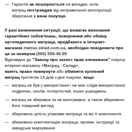
Гарантія
не поширюється
на випадки, коли
матрац
постраждав
від неправильної експлуатації,
зберігання
з вини покупця.
У разі виникнення ситуації, що вимагає виконання
гарантійних зобов'язань, повернення або обміну
ортопедичного матраца, придбаного в інтернет-
магазині
matras-sklad.com.ua
, необхідно повідомити про
це за номером
(066) 008-40-90
Відповідно до
"Закону про захист прав споживача"
покупці
інтернет-магазину
«Матрац - Склад»
,
мають право повернути
або
обміняти куплений
матрац
протягом 14 днів з дня покупки,
якщо
:
матрац не був у використанні і не має слідів використання:
подряпин, сколів, потертостей, інших ушкоджень
матрац не збирався та не монтувався, а також збережено
його товарний вигляд
збережена цілість упаковки матраца та всі її компоненти
збережено комплектацію матраца, ярлики, інструкції та
заводське маркування