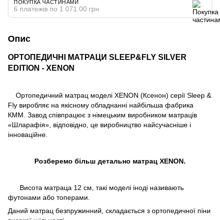
ПОКУПКА ЧАСТИНАМИ
6 платежів по 1 071.00 грн
Опис
ОРТОПЕДИЧНІ МАТРАЦИ SLEEP&FLY SILVER
EDITION - XENON
Ортопедичний матрац моделі XENON (Ксенон) серії Sleep &
Fly виробляє на якісному обладнанні найбільша фабрика
К
ММ. Завод співпрацює з німецьким виробником матраців
«Шларафія», відповідно, це виробництво найсучасніше і
інноваційне.
Розберемо більш детально матрац
XENON
.
Висота матраца 12 см, такі моделі іноді називають
футонами або топерами.
Даний матрац безпружинний, складається з ортопедичної піни