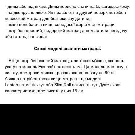
- дітям або підліткам. Дітям корисно спати на більш жорсткому.
- на двоярусне ліжко. Як правило, на другий поверх потрібен
невисокий матрац для безпеки сну дитини;
- якщо подоба
єтся
вище середньої жорсткості матраци;
- потрібен простий, недорогий матрац для квартири під здачу
або готель, пансіонат.
Схожі моделі аналоги матраца:
Якщо потрібен схожий матрац, але трохи м'якше, зверніть
увагу на модель Еко лайт
натисніть тут
. Ця модель має таку ж
висоту, але трохи м'якше, розрахована на вагу до 90 кг.
А якщо потрібен трохи вище матрац - це моделі
Lantan
натисніть тут
або Slim Roll
натисніть тут
. Дуже схожі
характеристики, але висота у них 15 см.