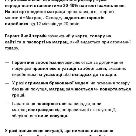
передоплати становитиме 30-40% вартості замовлення.
На всі
ортопедичні матраци
представлені в інтернет-
магазині
«Матрац - Склад»
, надається гарантія
виробника
від 12 місяців до 20 років.
Гарантійний термін
зазначений
у картці товару на
сайті
та
в паспорті на матрац
, який видається при отриманні
товару.
Гарантійні зобов'язання
здійснюються за дотримання
покупцем
правил експлуатації та зберігання,
вказаних
виробником
на упаковці
або
вкладках до товарів.
У разі
отримання бракованої моделі
чи псування товару
без вини покупця
, матрац замінюється
чи
повертаються
гроші.
Гарантія
не поширюється
на випадки, коли
матрац
постраждав
від неправильної експлуатації,
зберігання
з вини покупця.
У разі виникнення ситуації, що вимагає виконання