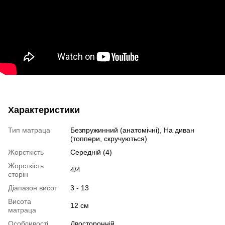
Характеристики
Тип матраца
Безпружинний (анатомічні), На диван
(топпери, скручуються)
Жорсткість
Середній (4)
Жорсткість
4/4
сторін
Діапазон висот
3 - 13
Висота
12 см
матраца
Особливості
Двосторонній