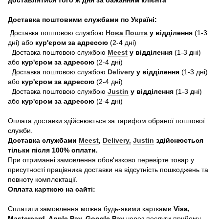
Доставка поштовими службами по Україні:
Доставка поштовою службою
Нова Пошта
у відділення
(1-3
дні) або
кур'єром за адресою
(2-4 дні)
Доставка поштовою службою
Meest
у відділення
(1-3 дні)
або
кур'єром за адресою
(2-4 дні)
Доставка поштовою службою
Delivery
у відділення
(1-3 дні)
або
кур'єром за адресою
(2-4 дні)
Доставка поштовою службою
Justin
у відділення
(1-3 дні)
або
кур'єром за адресою
(2-4 дні)
Оплата доставки здійснюється за тарифом обраної поштової
служби.
Доставка службами
Meest
,
Delivery,
Justin
здійснюється
тільки після 100% оплати.
При отриманні замовлення обов'язково перевірте товар у
присутності працівника доставки на відсутність пошкоджень та
повноту комплектації.
Оплата карткою на сайті:
Сплатити замовлення можна будь-якими картками
Visa,
Mastercard, Apple Pay, Google Pay
через послуги прийому