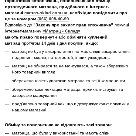
гарантійних зобов'язань, повернення або обміну
ортопедичного матраца, придбаного в інтернет-
магазині
matras-sklad.com.ua
, необхідно повідомити про
це за номером
(066) 008-40-90
Відповідно до
"Закону про захист прав споживача"
покупці
інтернет-магазину
«Матрац - Склад»
,
мають право повернути
або
обміняти куплений
матрац
протягом 14 днів з дня покупки,
якщо
:
матрац не був у використанні і не має слідів використання:
подряпин, сколів, потертостей, інших ушкоджень
матрац не збирався та не монтувався, а також збережено
його товарний вигляд
збережена цілість упаковки матраца та всі її компоненти
збережено комплектацію матраца, ярлики, інструкції та
заводське маркування
пред'явлено товарний чек, що підтверджує факт покупки у
нашому магазині
Обміну та поверненню не підлягають такі товари:
матраци, що були у використанні та мають сліди