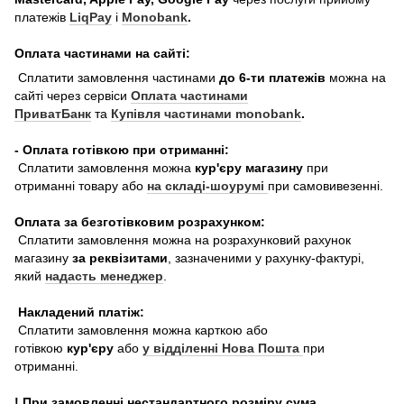
платежів
LiqPay
і
Monobank
.
Оплата частинами на сайті:
Сплатити замовлення частинами
до 6-ти платежів
можна на
сайті через сервіси
Оплата частинами
ПриватБанк
та
Купівля частинами monobank
.
- Оплата готівкою при отриманні:
Сплатити замовлення можна
кур'єру магазину
при
отриманні товару або
на складі-шоурумі
при самовивезенні.
Оплата за безготівковим розрахунком:
Сплатити замовлення можна на розрахунковий рахунок
магазину
за реквізитами
, зазначеними у рахунку-фактурі,
який
надасть менеджер
.
Накладений платіж:
Сплатити замовлення можна карткою або
готівкою
кур'єру
або
у відділенні Нова Пошта
при
отриманні.
! При замовленні нестандартного розміру сума