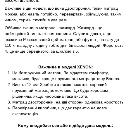
високої щільності.
Важливе в цій моделі, що вона двостороння, такий матрац
можна, або навіть потрібно, перевертати, збільшуючи, таким
чином, термін служби в два рази.
Оббивна тканина матраца - жаккард. Жаккард - це
найміцніший тип плетіння тканини. Служить довго, а це
важливо Розрахований цей матрац ,або футон , на вагу до
110 кг на одну людину тобто для більшості людей. Жорсткість -
4, це вище середнього, за шкалою з 5.
Важливе в моделі
XENON
:
Це безпружинний матрац. За відчуттям комфорту,
можливо, буде краще пружинного матраца типу Бонель.
Висота 12 см. Зробити з такою висотою хороший
пружинний матрац неможливо. Це буде хорошим
рішенням, якщо необхідна така висота.
Матрац двосторонній, на дві сторони однакова жорсткість.
Перевірений виробник, що дає гарантію на довгу
експлуатацію.
Кому сподобається або підійде дана модель: