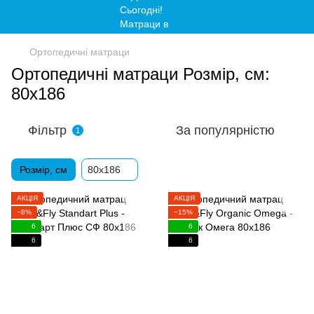
Ортопедичні матраци
Ортопедичні матраци Розмір, см:
80x186
Фільтр
За популярністю
1
Розмір, см
80x186
АКЦІЯ
АКЦІЯ
−8%
−15%
6
6
6
6