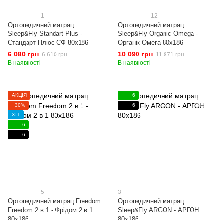
1
12
Ортопедичний матрац
Ортопедичний матрац
Sleep&Fly Standart Plus -
Sleep&Fly Organic Omega -
Стандарт Плюс СФ 80x186
Органік Омега 80x186
6 080 грн
10 090 грн
6 610 грн
11 871 грн
В наявності
В наявності
АКЦІЯ
6
−30%
6
ХІТ
6
6
5
3
Ортопедичний матрац Freedom
Ортопедичний матрац
Freedom 2 в 1 - Фрідом 2 в 1
Sleep&Fly ARGON - АРГОН
80x186
80x186