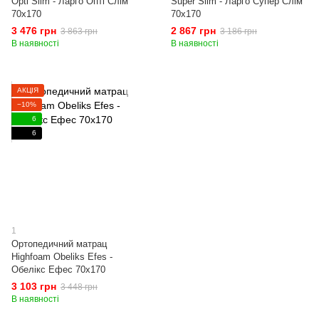
Opti Slim - Ларго Опті Слім
Super Slim - Ларго Супер Слім
70x170
70x170
3 476 грн
2 867 грн
3 863 грн
3 186 грн
В наявності
В наявності
АКЦІЯ
−10%
6
6
1
Ортопедичний матрац
Highfoam Obeliks Efes -
Обелікс Ефес 70x170
3 103 грн
3 448 грн
В наявності