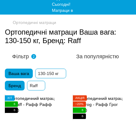
Ортопедичні матраци
Ортопедичні матраци Ваша вага:
130-150 кг, Бренд: Raff
Фільтр
За популярністю
2
Ваша вага
130-150 кг
Бренд
Raff
ХІТ
АКЦІЯ
6
−20%
6
6
6