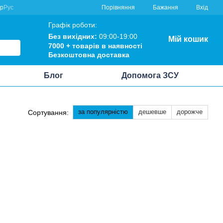
Порівняння
кр
Рус
Бажання
Вхід
Графік роботи:
Без вихідних:
09:00-19:00
Мій кошик
7000 +
товарів в наявності
Безкоштовна
доставка
Блог
Допомога ЗСУ
за популярністю
дешевше
дорожче
Сортування: