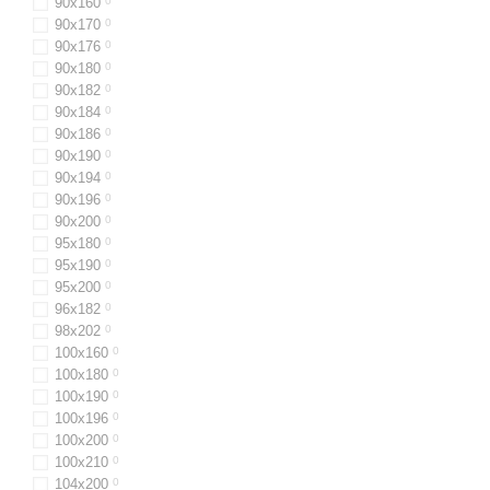
90x160
0
90х170
0
90х176
0
90x180
0
90х182
0
90х184
0
90x186
0
90x190
0
90х194
0
90x196
0
90x200
0
95х180
0
95х190
0
95х200
0
96х182
0
98х202
0
100x160
0
100х180
0
100х190
0
100х196
0
100x200
0
100х210
0
104x200
0