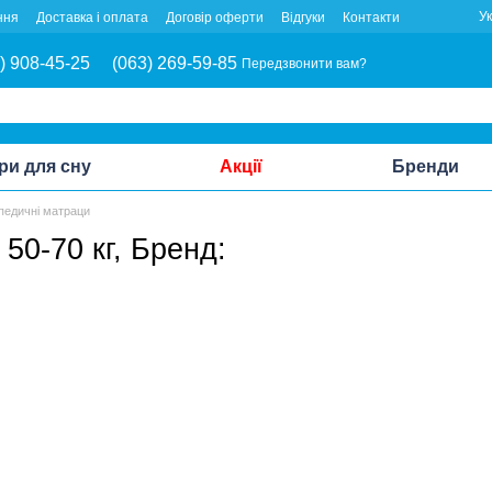
У
ння
Доставка і оплата
Договір оферти
Відгуки
Контакти
) 908-45-25
(063) 269-59-85
Передзвонити вам?
ри для сну
Акції
Бренди
педичні матраци
50-70 кг, Бренд: