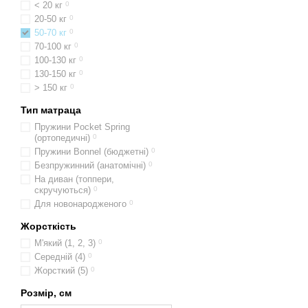
< 20 кг
0
20-50 кг
0
50-70 кг
0
70-100 кг
0
100-130 кг
0
130-150 кг
0
> 150 кг
0
Тип матраца
Пружини Pocket Spring
(ортопедичні)
0
Пружини Bonnel (бюджетні)
0
Безпружинний (анатомічні)
0
На диван (топпери,
скручуються)
0
Для новонародженого
0
Жорсткість
М'який (1, 2, 3)
0
Середній (4)
0
Жорсткий (5)
0
Розмір, см