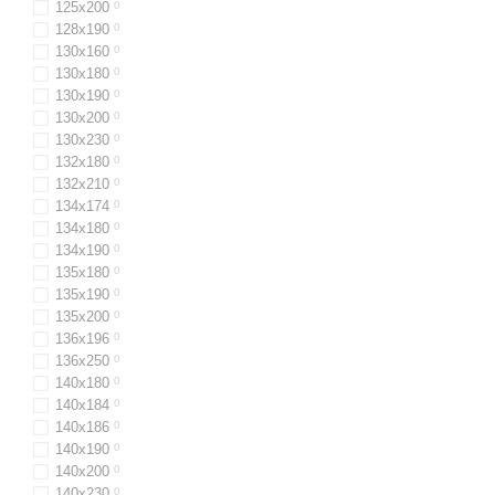
125х200
0
128x190
0
130х160
0
130x180
0
130х190
0
130x200
0
130x230
0
132x180
0
132х210
0
134х174
0
134х180
0
134х190
0
135х180
0
135х190
0
135х200
0
136х196
0
136x250
0
140х180
0
140х184
0
140х186
0
140x190
0
140x200
0
140x230
0