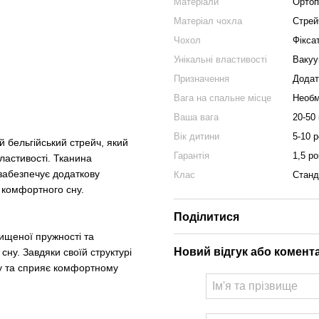
Матеріали
Ортопе
Матеріал чохла
Стрейч
Чохол
Фікса
Унікальні властивості
Вакуу
Призначення
Додат
Вага на спальне місце
Необ
Ваша вага
20-50 
Вік дитини
5-10 р
ий бельгійський стрейч, який
Гарантія
1,5 ро
ластивості. Тканина
забезпечує додаткову
Клас
Станд
я комфортного сну.
Поділитися
ищеної пружності та
Новий відгук або комент
сну. Завдяки своїй структурі
у та сприяє комфортному