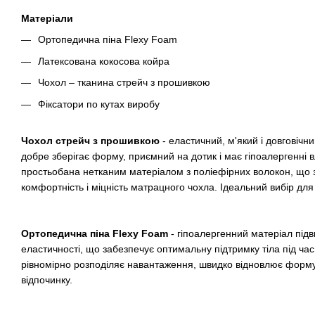
Матеріали
Ортопедична піна Flexy Foam
Латексована кокосова койра
Чохол – тканина стрейч з прошивкою
Фіксатори по кутах виробу
Чохол стрейч з прошивкою
- еластичний, м'який і довговічн
добре зберігає форму, приємний на дотик і має гіпоалергенні в
простьобана нетканим матеріалом з поліефірних волокон, що 
комфортність і міцність матрацного чохла. Ідеальний вибір дл
Ортопедична піна Flexy Foam
- гіпоалергенний матеріал підв
еластичності, що забезпечує оптимальну підтримку тіла під час 
рівномірно розподіляє навантаження, швидко відновлює форм
відпочинку.