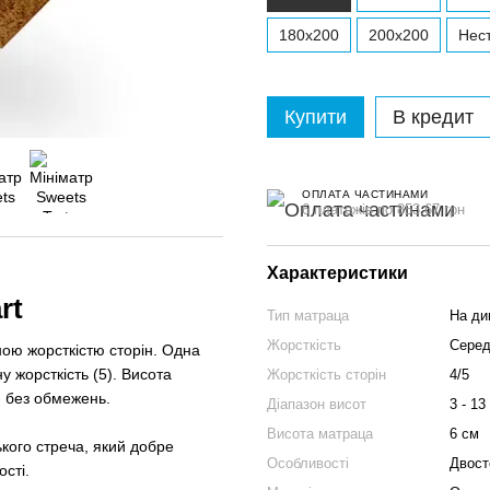
180x200
200x200
Нест
Купити
В кредит
ОПЛАТА ЧАСТИНАМИ
6 платежів по 853.67 грн
Характеристики
rt
Тип матраца
На ди
Жорсткість
Середн
ною жорсткістю сторін. Одна
у жорсткість (5). Висота
Жорсткість сторін
4/5
- без обмежень.
Діапазон висот
3 - 13
Висота матраца
6 см
ького стреча, який добре
Особливості
Двост
ості.