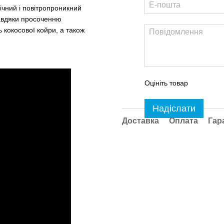
ічний і повітропроникний
Завдяки просоченню
 кокосової койри, а також
Оцініть товар
Надіслати
Доставка
Оплата
Гар