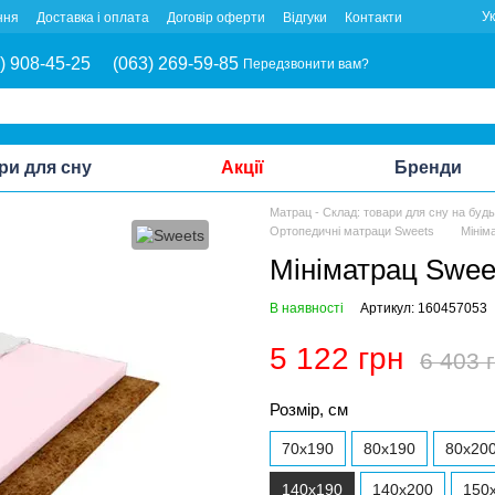
У
ння
Доставка і оплата
Договір оферти
Відгуки
Контакти
) 908-45-25
(063) 269-59-85
Передзвонити вам?
ри для сну
Акції
Бренди
Матрац - Склад: товари для сну на буд
Ортопедичні матраци Sweets
Мінім
Мініматрац Sweet
В наявності
Артикул: 160457053
5 122 грн
6 403 
Розмір, см
70x190
80x190
80x20
140x190
140x200
150