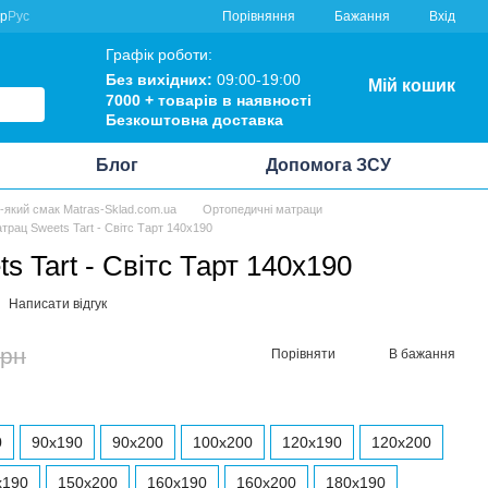
Порівняння
кр
Рус
Бажання
Вхід
Графік роботи:
Без вихідних:
09:00-19:00
Мій кошик
7000 +
товарів в наявності
Безкоштовна
доставка
Блог
Допомога ЗСУ
ь-який смак Matras-Sklad.com.ua
Ортопедичні матраци
атрац Sweets Tart - Світс Тарт 140x190
s Tart - Світс Тарт 140x190
Написати відгук
грн
Порівняти
В бажання
0
90x190
90x200
100x200
120x190
120x200
x190
150x200
160x190
160x200
180x190