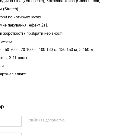
дична піна (Orthopedic), Кокосова койра (Coconut coir)
 (Stretch)
тори по чотирьох кутах
мне пакування, ефект 2в1
и жорсткості / прибрати нерівності
межено
кг, 50-70 кг, 70-100 кг, 100-130 кг, 130-150 кг, > 150 кг
оків, З 11 років
ки
арт/напівлюкс
ар
Увійти за допомогою