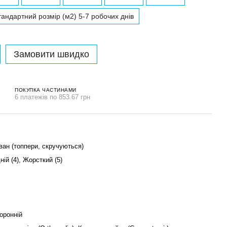
андартний розмір (м2) 5-7 робочих днів
Замовити швидко
ПОКУПКА ЧАСТИНАМИ
6 платежів по 853.67 грн
ван (топпери, скручуються)
ій (4), Жорсткий (5)
оронній