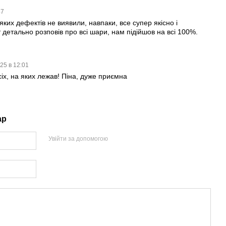
47
яких дефектів не виявили, навпаки, все супер якісно і
детально розповів про всі шари, нам підійшов на всі 100%.
25 в 12:01
іх, на яких лежав! Піна, дуже приємна
ар
Увійти за допомогою