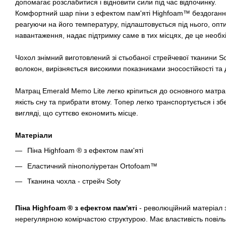
допомагає розслабитися і відновити сили під час відпочинку.
Комфортний шар піни з ефектом пам'яті Highfoam™ бездоганно
реагуючи на його температуру, підлаштовується під нього, оп
навантаження, надає підтримку саме в тих місцях, де це необх
Чохол знімний виготовлений зі стьобаної стрейчевої тканини S
волокон, вирізняється високими показниками зносостійкості та д
Матрац Emerald Memo Lite легко кріпиться до основного матра
якість сну та прибрати втому. Топер легко транспортується і зб
вигляді, що суттєво економить місце.
Матеріали
Піна Highfoam ® з ефектом пам'яті
Еластичний пінополіуретан Ortofoam™
Тканина чохла - стрейч Soty
Піна Highfoam ® з ефектом пам'яті
- революційний матеріал з
нерегулярною комірчастою структурою. Має властивість повіль