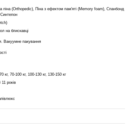
 піна (Orthopedic), Піна з ефектом пам'яті (Memory foam), Спанбонд
 Синтепон
tch)
ол на блискавці
я. Вакуумне пакування
ості
70 кг, 70-100 кг, 100-130 кг, 130-150 кг
З 11 років
апівлюкс