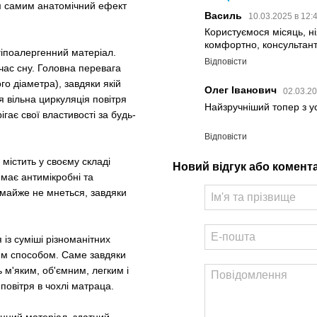
м самим анатомічний ефект
Василь
10.03.2025 в 12:
Користуємося місяць, ні
комфортно, консультант 
 гіпоалергенний матеріал.
Відповісти
час сну. Головна перевага
го діаметра), завдяки якій
Олег Іванович
02.03.20
я вільна циркуляція повітря
Найзручніший топер з ус
гає свої властивості за будь-
Відповісти
 містить у своєму складі
Новий відгук або комент
 має антимікробні та
а майже не мнеться, завдяки
 із суміші різноманітних
им способом. Саме завдяки
м'яким, об'ємним, легким і
повітря в чохлі матраца.
іцний матеріал, здатний