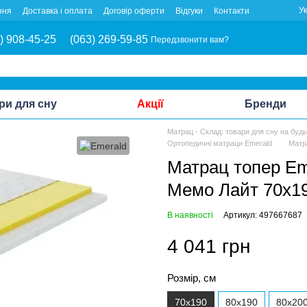
У
ння
Доставка і оплата
Договір оферти
Відгуки
Контакти
) 908-45-25
(063) 269-59-85
Передзвонити вам?
ри для сну
Акції
Бренди
Матрац - Склад: товари для сну на буд
Ортопедичні матраци Emerald
Матр
Матрац топер Em
Мемо Лайт 70x1
В наявності
Артикул: 497667687
4 041 грн
Розмір, см
70x190
80x190
80x20