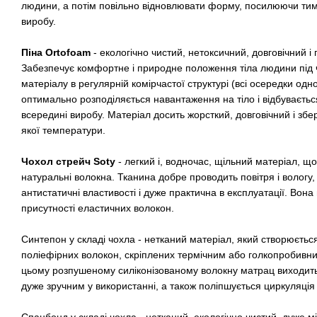
людини, а потім повільно відновлювати форму, посилюючи ти
виробу.
Піна Ortofoam
- екологічно чистий, нетоксичний, довговічний і
Забезпечує комфортне і природне положення тіла людини під 
матеріалу в регулярній комірчастої структурі (всі осередки одно
оптимально розподіляється навантаження на тіло і відбуваєтьс
всередині виробу. Матеріал досить жорсткий, довговічний і збері
якої температури.
Чохол стрейч Soty
- легкий і, водночас, щільний матеріал, що
натуральні волокна. Тканина добре проводить повітря і вологу,
антистатичні властивості і дуже практична в експлуатації. Вон
присутності еластичних волокон.
Синтепон у складі чохла - нетканий матеріал, який створюється
поліефірних волокон, скріплених термічним або голкопробивн
цьому розпушеному силіконізованому волокну матрац виходить 
дуже зручним у використанні, а також поліпшується циркуляція 
Спанбонд у складі чохла - нетканий, екологічно чистий, дуже м