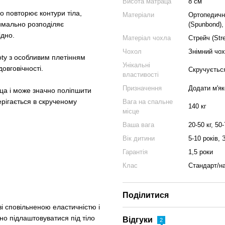
Висота матраца
8 см
 повторює контури тіла,
Матеріали
Ортопедична
тимально розподіляє
(Spunbond),
ідно.
Матеріал чохла
Стрейч (Stre
Чохол
Знімний чох
oty з особливим плетінням
Унікальні
овговічності.
Скручуєтьс
властивості
Призначення
Додати м'як
ца і може значно поліпшити
ерігається в скрученому
Вага на спальне
140 кг
місце
Ваша вага
20-50 кг, 50-
Вік дитини
5-10 років, 
Гарантія
1,5 роки
Клас
Стандарт/н
Поділитися
і сповільненою еластичністю і
но підлаштовуватися під тіло
Відгуки
2