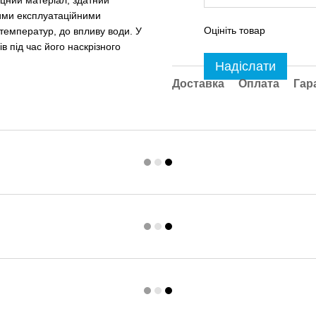
кими експлуатаційними
Оцініть товар
 температур, до впливу води. У
в під час його наскрізного
Надіслати
Доставка
Оплата
Гар