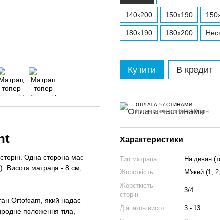
140x200
150x190
150
180x190
180x200
Нест
Купити
В кредит
ОПЛАТА ЧАСТИНАМИ
6 платежів по 673.50 грн
ht
Характеристики
 сторін. Одна сторона має
Тип матраца
На диван (т
). Висота матраца - 8 см,
Жорсткість
М'який (1, 2
Жорсткість
3/4
сторін
тан Ortofoam, який надає
Діапазон висот
3 - 13
риродне положення тіла,