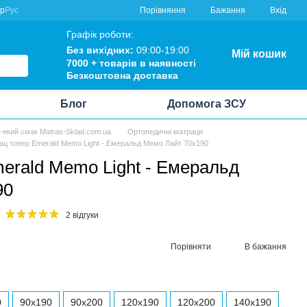
Порівняння
кр
Рус
Бажання
Вхід
Графік роботи:
Без вихідних:
09:00-19:00
Мій кошик
7000 +
товарів в наявності
Безкоштовна
доставка
Блог
Допомога ЗСУ
ь-який смак Matras-Sklad.com.ua
Ортопедичні матраци
ац топер Emerald Memo Light - Емеральд Мемо Лайт 70x190
erald Memo Light - Емеральд
90
2 відгуки
Порівняти
В бажання
0
90x190
90x200
120x190
120x200
140x190