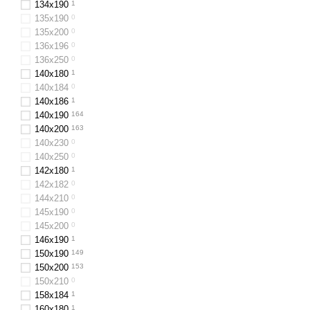
134х190
1
135х190
0
135х200
0
136х196
0
136x250
0
140х180
1
140х184
0
140х186
1
140x190
164
140x200
163
140x230
0
140x250
0
142x180
1
142х182
0
144х210
0
145х190
0
145х200
0
146х190
1
150x190
149
150x200
153
150х210
0
158x184
1
160x180
1