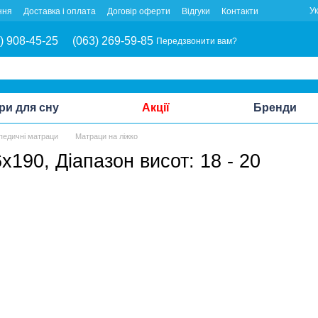
У
ння
Доставка і оплата
Договір оферти
Відгуки
Контакти
) 908-45-25
(063) 269-59-85
Передзвонити вам?
ри для сну
Акції
Бренди
педичні матраци
Матраци на ліжко
x190, Діапазон висот: 18 - 20