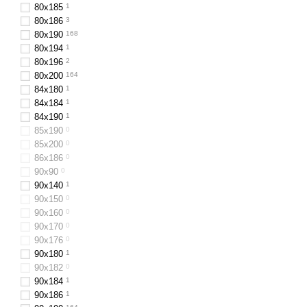
80х185
1
80x186
3
80x190
168
80х194
1
80х196
2
80x200
164
84х180
1
84x184
1
84х190
1
85х190
0
85х200
0
86х186
0
90х90
0
90х140
1
90x150
0
90x160
0
90х170
0
90х176
0
90x180
1
90х182
0
90х184
1
90x186
1