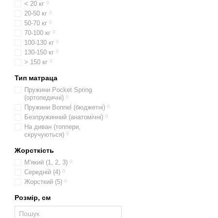
< 20 кг
0
20-50 кг
0
50-70 кг
0
70-100 кг
0
100-130 кг
0
130-150 кг
0
> 150 кг
0
Тип матраца
Пружини Pocket Spring
(ортопедичні)
0
Пружини Bonnel (бюджетні)
0
Безпружинний (анатомічні)
0
На диван (топпери,
скручуються)
0
Жорсткість
М'який (1, 2, 3)
0
Середній (4)
0
Жорсткий (5)
0
Розмір, см