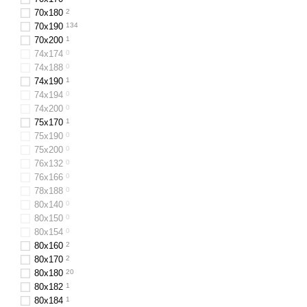
70x180
2
70x190
134
70x200
1
74х174
0
74х188
0
74х190
1
74х194
0
74х200
0
75х170
1
75х190
0
75х200
0
76x132
0
76x166
0
78х188
0
80х140
0
80x150
0
80х154
0
80х160
2
80x170
2
80х180
20
80х182
1
80х184
1