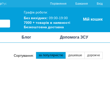
Порівняння
кр
Рус
Бажання
Вхід
Графік роботи:
Без вихідних:
09:00-19:00
Мій кошик
7000 +
товарів в наявності
Безкоштовна
доставка
Блог
Допомога ЗСУ
за популярністю
дешевше
дорожче
Сортування: