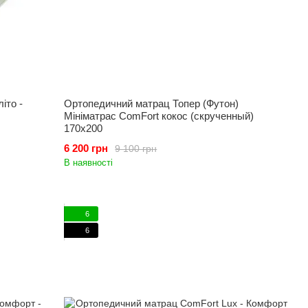
іто -
Ортопедичний матрац Топер (Футон)
Мініматрас ComFort кокос (скрученный)
170x200
6 200 грн
9 100 грн
В наявності
6
6