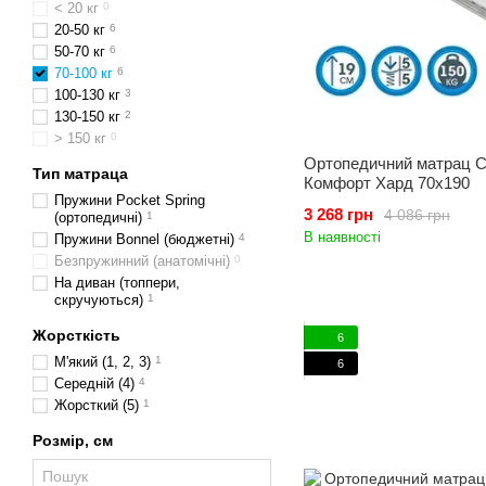
< 20 кг
0
20-50 кг
6
50-70 кг
6
70-100 кг
6
100-130 кг
3
130-150 кг
2
> 150 кг
0
Ортопедичний матрац C
Тип матраца
Комфорт Хард 70x190
Пружини Pocket Spring
3 268 грн
4 086 грн
(ортопедичні)
1
В наявності
Пружини Bonnel (бюджетні)
4
Безпружинний (анатомічні)
0
На диван (топпери,
скручуються)
1
Жорсткість
6
М'який (1, 2, 3)
1
6
Середній (4)
4
Жорсткий (5)
1
Розмір, см