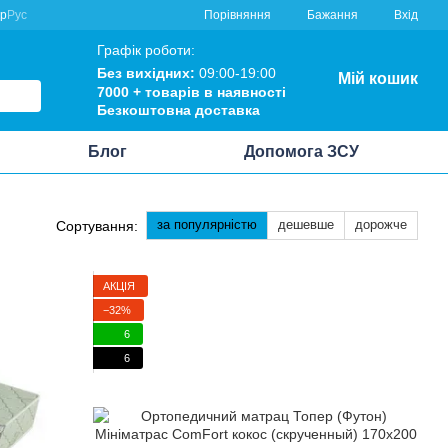
Порівняння
кр
Рус
Бажання
Вхід
Графік роботи:
Без вихідних:
09:00-19:00
Мій кошик
7000 +
товарів в наявності
Безкоштовна
доставка
Блог
Допомога ЗСУ
за популярністю
дешевше
дорожче
Сортування:
АКЦІЯ
−32%
6
6