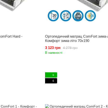
omFort Hard -
Ортопедичний матрац ComFort зима-л
Комфорт зима-літо 70x190
3 123 грн
4 278 грн
В наявності
6
6