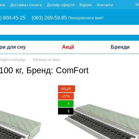
У
ння
Доставка і оплата
Договір оферти
Відгуки
Контакти
) 908-45-25
(063) 269-59-85
Передзвонити вам?
ри для сну
Акції
Бренди
педичні матраци
Матраци на ліжко
100 кг, Бренд: ComFort
АКЦІЯ
−27%
6
6