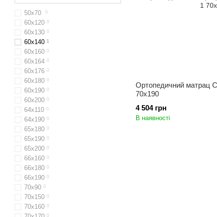
50х70
0
60x120
0
60х130
0
60x140
1
60х160
0
60x164
0
60х176
0
60х180
0
Ортопедичний матрац Co
60х190
0
70x190
60х200
0
4 504 грн
64х110
0
В наявності
64x190
0
65x180
0
65х190
0
65х200
0
66x160
0
66х180
0
66х190
0
70х90
0
70x150
0
70x160
0
70х170
0