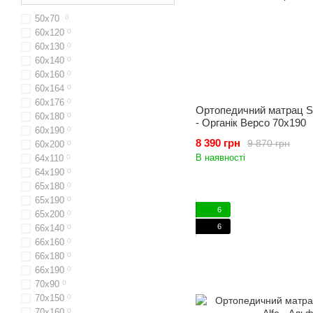
50х70
0
60x120
0
60х130
0
60x140
0
60х160
0
60x164
0
60х176
0
Ортопедичний матрац Sl
60х180
0
- Органік Версо 70x190
60х190
0
8 390 грн
9 870 грн
60х200
0
В наявності
64х110
0
64x190
0
65x180
0
65х190
0
6
65х200
0
6
66x140
0
66x160
0
66х180
0
66х190
0
70х90
0
70x150
0
70x160
0