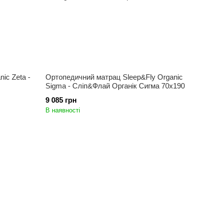
ic Zeta -
Ортопедичний матрац Sleep&Fly Organic
Sigma - Сліп&Флай Органік Сигма 70x190
9 085 грн
В наявності