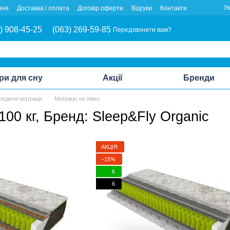
У
ння
Доставка і оплата
Договір оферти
Відгуки
Контакти
) 908-45-25
(063) 269-59-85
Передзвонити вам?
ри для сну
Акції
Бренди
педичні матраци
Матраци на ліжко
100 кг, Бренд: Sleep&Fly Organic
АКЦІЯ
−15%
6
6