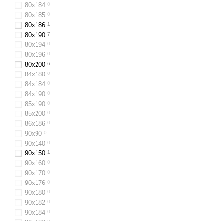
80х184
0
80х185
0
80x186
1
80x190
7
80х194
0
80х196
0
80x200
6
84х180
0
84x184
0
84х190
0
85х190
0
85х200
0
86х186
0
90х90
0
90х140
0
90x150
1
90x160
0
90х170
0
90х176
0
90x180
0
90х182
0
90х184
0