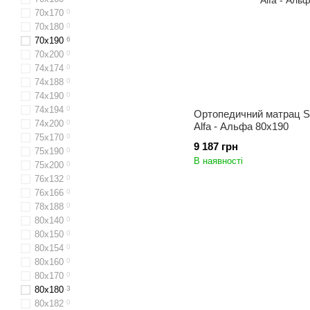
70х170
0
70x180
0
70x190
6
70x200
0
74х174
0
74х188
0
74х190
0
74х194
0
Ортопедичний матрац 
74х200
0
Alfa - Альфа 80x190
75х170
0
9 187 грн
75х190
0
В наявності
75х200
0
76x132
0
76x166
0
78х188
0
80х140
0
80x150
0
80х154
0
80х160
0
80x170
0
80х180
3
80х182
0