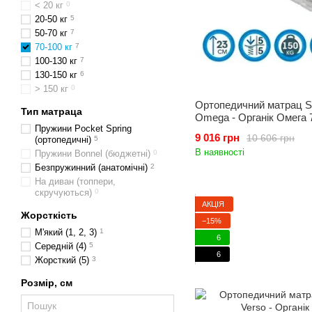
< 20 кг
0
20-50 кг
5
50-70 кг
7
70-100 кг
7
100-130 кг
7
130-150 кг
6
> 150 кг
0
Ортопедичний матрац Sl
Тип матраца
Omega - Органік Омега 
Пружини Pocket Spring
9 016 грн
10 606 грн
(ортопедичні)
5
В наявності
Пружини Bonnel (бюджетні)
0
Безпружинний (анатомічні)
2
На диван (топпери,
скручуються)
0
АКЦІЯ
Жорсткість
−15%
М'який (1, 2, 3)
1
6
Середній (4)
5
6
Жорсткий (5)
3
Розмір, см