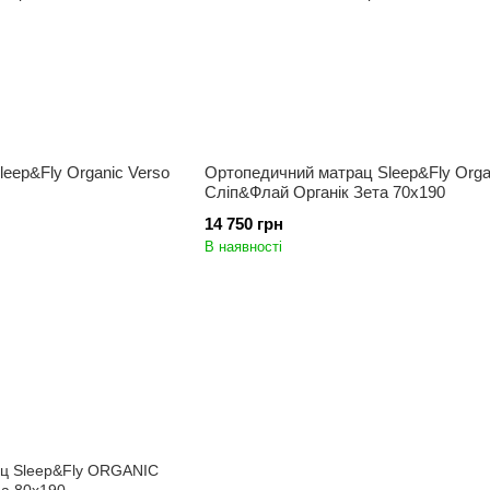
eep&Fly Organic Verso
Ортопедичний матрац Sleep&Fly Organ
Сліп&Флай Органік Зета 70x190
14 750 грн
В наявності