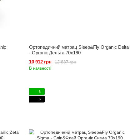
nic
Ортопедичний матрац Sleep&Fly Organic Delta
- Органік Дельта 70x190
10 912 грн
12 837 грн
В наявності
6
6