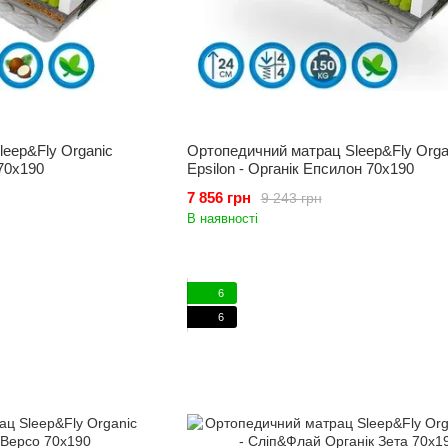
eep&Fly Organic
Ортопедичний матрац Sleep&Fly Orga
70x190
Epsilon - Органік Епсилон 70x190
7 856 грн
9 243 грн
В наявності
6
6