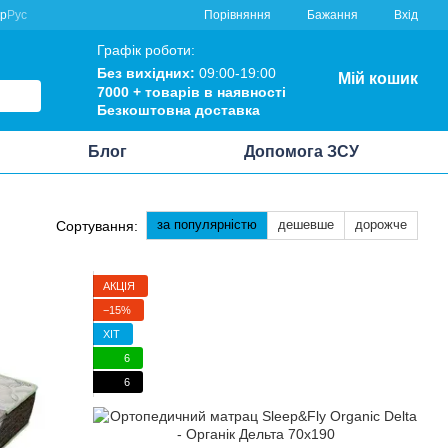
Порівняння
кр
Рус
Бажання
Вхід
Графік роботи:
Без вихідних:
09:00-19:00
Мій кошик
7000 +
товарів в наявності
Безкоштовна
доставка
Блог
Допомога ЗСУ
за популярністю
дешевше
дорожче
Сортування:
АКЦІЯ
−15%
ХІТ
6
6