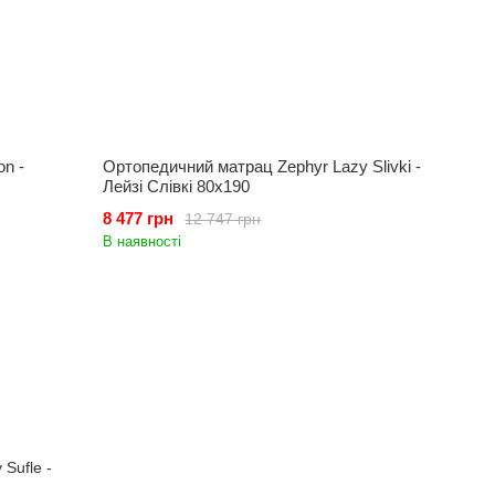
n -
Ортопедичний матрац Zephyr Lazy Slivki -
Лейзі Слівкі 80x190
8 477 грн
12 747 грн
В наявності