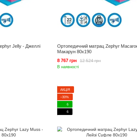
phyr Jelly - Джеллі
Ортопедичний матрац Zephyr Macaroo
Макарун 80x190
8 767 грн
12 524 грн
В наявності
АКЦІЯ
−30%
6
6