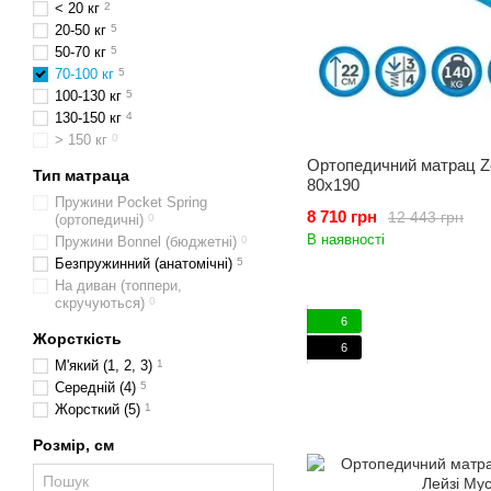
< 20 кг
2
20-50 кг
5
50-70 кг
5
70-100 кг
5
100-130 кг
5
130-150 кг
4
> 150 кг
0
Ортопедичний матрац Ze
Тип матраца
80x190
Пружини Pocket Spring
8 710 грн
12 443 грн
(ортопедичні)
0
В наявності
Пружини Bonnel (бюджетні)
0
Безпружинний (анатомічні)
5
На диван (топпери,
скручуються)
0
6
Жорсткість
6
М'який (1, 2, 3)
1
Середній (4)
5
Жорсткий (5)
1
Розмір, см