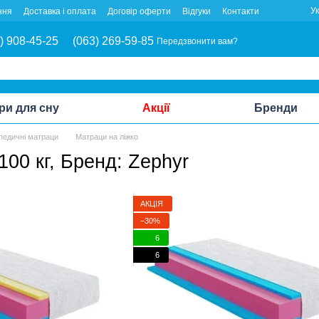
У
ння
Доставка і оплата
Договір оферти
Відгуки
Контакти
) 908-45-25
(063) 269-59-85
Передзвонити вам?
ри для сну
Акції
Бренди
педичні матраци
Матраци на ліжко
100 кг, Бренд: Zephyr
АКЦІЯ
−30%
6
6