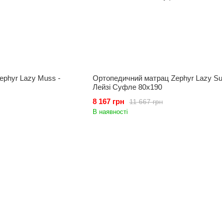
phyr Lazy Muss -
Ортопедичний матрац Zephyr Lazy Suf
Лейзі Суфле 80x190
8 167 грн
11 667 грн
В наявності