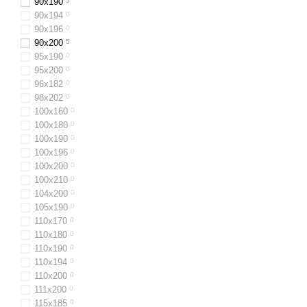
90x190
5
90х194
0
90x196
0
90x200
5
95х190
0
95х200
0
96х182
0
98х202
0
100x160
0
100х180
0
100х190
0
100х196
0
100x200
0
100х210
0
104x200
0
105х190
0
110х170
0
110x180
0
110x190
0
110x194
0
110х200
0
111x200
0
115х185
0