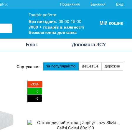
Порівняння
кр
Рус
Бажання
Вхід
Графік роботи:
Без вихідних:
09:00-19:00
Мій кошик
7000 +
товарів в наявності
Безкоштовна
доставка
Блог
Допомога ЗСУ
за популярністю
дешевше
дорожче
Сортування:
−33%
6
6