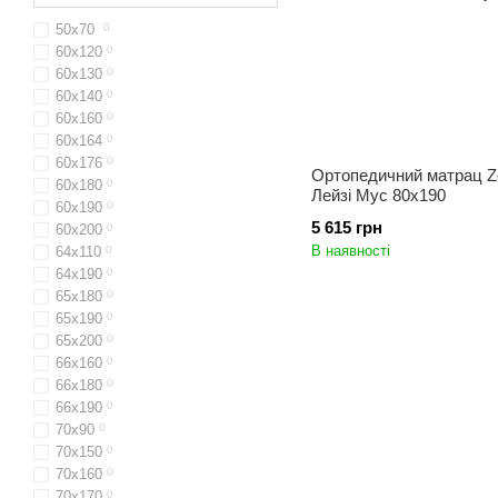
50х70
0
60x120
0
60х130
0
60x140
0
60х160
0
60x164
0
60х176
0
Ортопедичний матрац Ze
60х180
0
Лейзі Мус 80x190
60х190
0
5 615 грн
60х200
0
В наявності
64х110
0
64x190
0
65x180
0
65х190
0
65х200
0
66x160
0
66х180
0
66х190
0
70х90
0
70x150
0
70x160
0
70х170
0