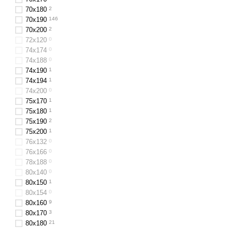
70x180
2
70x190
146
70x200
2
72x120
0
74х174
0
74х188
0
74х190
1
74х194
1
74х200
0
75х170
1
75х180
1
75х190
2
75х200
1
76x132
0
76x166
0
78х188
0
80х140
0
80x150
1
80х154
0
80х160
9
80x170
3
80х180
21