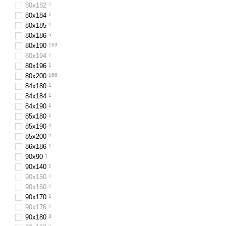
80х182
0
80х184
1
80х185
1
80x186
5
80x190
169
80х194
0
80х196
1
80x200
166
84х180
1
84x184
1
84х190
1
85х180
1
85х190
2
85х200
2
86х186
1
90х90
1
90х140
1
90x150
0
90x160
0
90х170
1
90х176
0
90x180
3