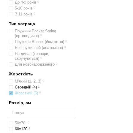
До 4-х років
0
5-10 років
0
З 11 років
0
Тип матраца
Пружини Pocket Spring
(ортопедичні)
0
Пружини Bonnel (бюджетні)
0
Безпружинний (анатомічні)
0
На диван (топпери,
скручуються)
0
Для новонародженого
0
Жорсткість
М'який (1, 2, 3)
0
Середній (4)
1
Жорсткий (5)
0
Розмір, см
50х70
0
60x120
4