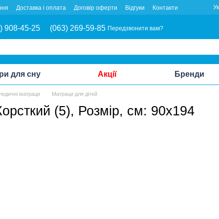
У
ння
Доставка і оплата
Договір оферти
Відгуки
Контакти
) 908-45-25
(063) 269-59-85
Передзвонити вам?
ри для сну
Акції
Бренди
педичні матраци
Матраци для дітей
орсткий (5), Розмір, см: 90х194