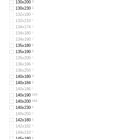
130x200
3
130x230
1
132x180
0
132х210
0
134х174
0
134х180
0
134х190
0
135х180
1
135х190
2
135х200
0
136х196
0
136x250
0
140х180
3
140х184
1
140х186
0
140x190
163
140x200
162
140x230
1
140x250
0
142x180
1
142х182
0
144х210
0
145х180
1