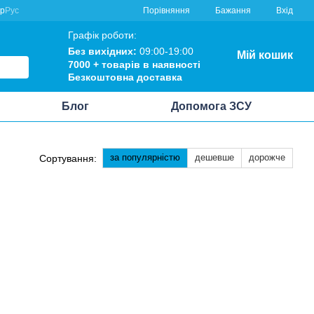
Порівняння
кр
Рус
Бажання
Вхід
Графік роботи:
Без вихідних:
09:00-19:00
Мій кошик
7000 +
товарів в наявності
Безкоштовна
доставка
Блог
Допомога ЗСУ
за популярністю
дешевше
дорожче
Сортування: