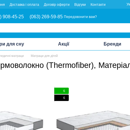
У
ння
Доставка і оплата
Договір оферти
Відгуки
Контакти
) 908-45-25
(063) 269-59-85
Передзвонити вам?
ри для сну
Акції
Бренди
педичні матраци
Матраци для дітей
рмоволокно (Thermofiber), Матеріа
6
6