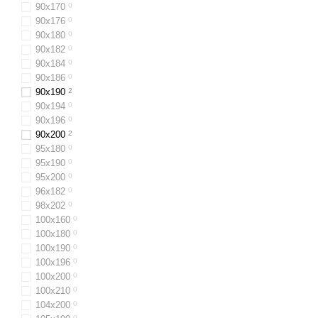
90х170
0
90х176
0
90x180
0
90х182
0
90х184
0
90x186
0
90x190
2
90х194
0
90x196
0
90x200
2
95х180
0
95х190
0
95х200
0
96х182
0
98х202
0
100x160
0
100х180
0
100х190
0
100х196
0
100x200
0
100х210
0
104x200
0
0