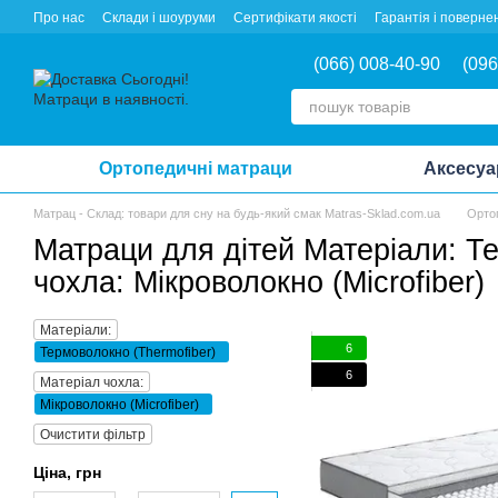
Перейти до основного контенту
Про нас
Склади і шоуруми
Сертифікати якості
Гарантія і поверне
(066) 008-40-90
(096
Ортопедичні матраци
Аксесуа
Матрац - Склад: товари для сну на будь-який смак Matras-Sklad.com.ua
Орто
Матраци для дітей Матеріали: Те
чохла: Мікроволокно (Microfiber)
Матеріали:
6
Термоволокно (Thermofiber)
6
Матеріал чохла:
Мікроволокно (Microfiber)
Очистити фільтр
Ціна, грн