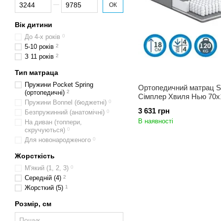
Від Ціна, грн
До Ціна, грн
ОК
Вік дитини
До 4-х років
0
5-10 років
2
З 11 років
2
Тип матраца
Пружини Pocket Spring
Ортопедичний матрац S
(ортопедичні)
2
Сімплер Хвиля Нью 70x
Пружини Bonnel (бюджетні)
0
3 631 грн
Безпружинний (анатомічні)
0
В наявності
На диван (топпери,
скручуються)
0
Для новонародженого
0
Жорсткість
М'який (1, 2, 3)
0
Середній (4)
2
Жорсткий (5)
1
Розмір, см