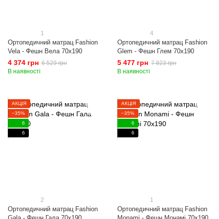
1
4
Ортопедичний матрац Fashion
Ортопедичний матрац Fashion
Vela - Фешн Вела 70x190
Glem - Фешн Глем 70x190
4 374 грн
5 477 грн
6 529 грн
7 823 грн
В наявності
В наявності
АКЦІЯ
АКЦІЯ
−35%
−35%
6
6
6
6
2
1
Ортопедичний матрац Fashion
Ортопедичний матрац Fashion
Gala - Фешн Гала 70x190
Monami - Фешн Монамі 70x190