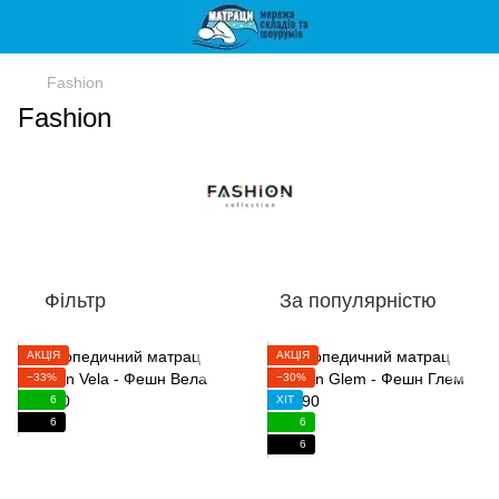
Fashion
Fashion
Фільтр
За популярністю
АКЦІЯ
АКЦІЯ
−33%
−30%
6
ХІТ
6
6
6