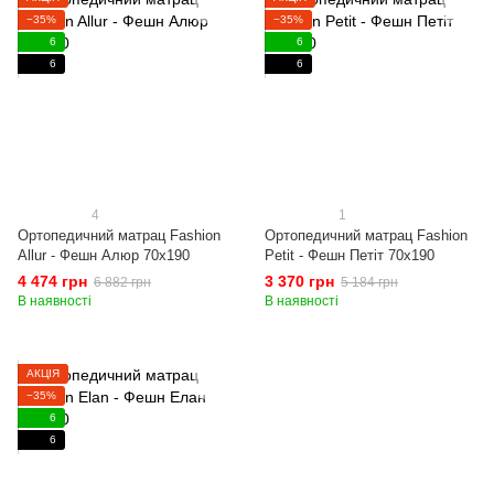
−35%
−35%
6
6
6
6
4
1
Ортопедичний матрац Fashion
Ортопедичний матрац Fashion
Allur - Фешн Алюр 70x190
Petit - Фешн Петіт 70x190
4 474 грн
3 370 грн
6 882 грн
5 184 грн
В наявності
В наявності
АКЦІЯ
−35%
6
6