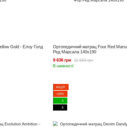
llow Gold - Елоу Голд
Ортопедичний матрац Four Red Marsal
Ред Марсала 140x190
9 636 грн
11 563 грн
В наявності
АКЦІЯ
−20%
6
6