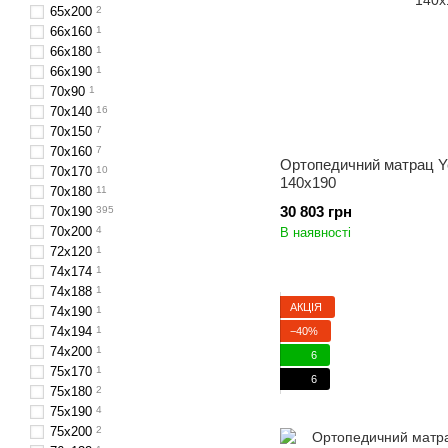
65х200
2
66x160
1
66х180
1
66х190
1
70х90
1
70x140
16
70x150
7
70x160
7
Ортопедичний матрац Ye
70х170
10
140x190
70x180
11
30 803 грн
70x190
395
70x200
4
В наявності
72x120
1
74х174
1
74х188
1
АКЦІЯ
74х190
1
74х194
1
−40%
74х200
1
6
75х170
1
6
75х180
2
75х190
4
75х200
2