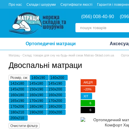
Перейти до основного контенту
Про нас
Склади і шоуруми
Сертифікати якості
Гарантія і поверне
(066) 008-40-90
(096
Ортопедичні матраци
Аксесуа
Матрац - Склад: товари для сну на будь-який смак Matras-Sklad.com.ua
Орто
Двоспальні матраци
Розмір, см:
140x190
140x200
АКЦІЯ
142x180
145х180
145х190
145х200
150x190
150x200
−20%
160x180
160x190
160x200
ХІТ
165х190
170x190
170x200
6
170х206
180x190
180x200
6
180x210
190х200
200x200
200x210
Очистити фільтр