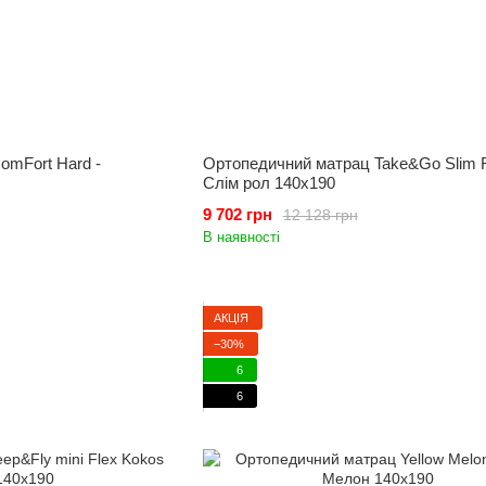
omFort Hard -
Ортопедичний матрац Take&Go Slim Ro
Слім рол 140x190
9 702 грн
12 128 грн
В наявності
АКЦІЯ
−30%
6
6