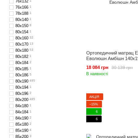
76x132
1
76x166
1
78х188
1
80х140
1
80x150
8
80х154
1
80х160
32
80x170
13
80х180
53
Ортопедичний матрац Evo
80х182
1
Еволюшн Амбішн 140x1
80х184
2
18 084 грн
30 139 грн
80х185
1
В наявності
80x186
5
80x190
495
80х194
1
80х196
2
АКЦІЯ
80x200
485
−15%
84х180
1
6
84x184
1
84х190
2
6
85х180
2
85х190
4
85х200
3