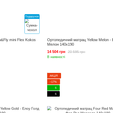
Подарунок
p&Fly mini Flex Kokos
Ортопедичний матрац Yellow Melon -
Мелон 140x190
14 504 грн
20 595 грн
В наявності
АКЦІЯ
−17%
6
6