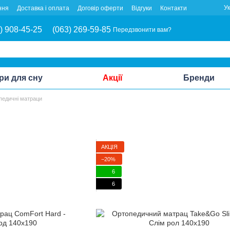
У
ння
Доставка і оплата
Договір оферти
Відгуки
Контакти
) 908-45-25
(063) 269-59-85
Передзвонити вам?
ри для сну
Акції
Бренди
педичні матраци
АКЦІЯ
−20%
6
6