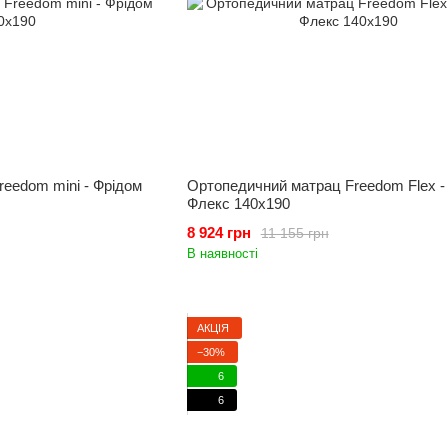
eedom mini - Фрідом
Ортопедичний матрац Freedom Flex -
Флекс 140x190
8 924 грн
11 155 грн
В наявності
АКЦІЯ
−30%
6
6