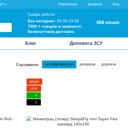
Порівняння
кр
Рус
Бажання
Вхід
Графік роботи:
Без вихідних:
09:00-19:00
Мій кошик
7000 +
товарів в наявності
Безкоштовна
доставка
Блог
Допомога ЗСУ
за популярністю
дешевше
дорожче
Сортування:
АКЦІЯ
−20%
6
6