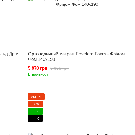
льд Дрім
Ортопедичний матрац Freedom Foam - Фрідом
Фом 140x190
5 870 грн
8 386 грн
В наявності
АКЦІЯ
−35%
6
6