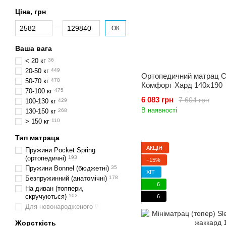
Ціна, грн
Від Ціна, грн
До Ціна, грн
ОК
Ваша вага
< 20 кг
36
20-50 кг
449
Ортопедичний матрац C
50-70 кг
478
Комфорт Хард 140x190
70-100 кг
475
6 083 грн
7 604 грн
100-130 кг
429
В наявності
130-150 кг
268
> 150 кг
110
Тип матраца
АКЦІЯ
Пружини Pocket Spring
(ортопедичні)
193
−15%
Пружини Bonnel (бюджетні)
35
ХІТ
Безпружинний (анатомічні)
178
6
На диван (топпери,
скручуються)
102
6
Для новонародженого
0
Жорсткість