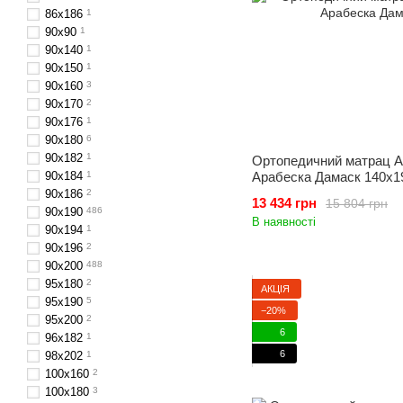
86х186
1
90х90
1
90х140
1
90x150
1
90x160
3
90х170
2
90х176
1
90x180
6
90х182
1
Ортопедичний матрац A
90х184
1
Арабеска Дамаск 140x1
90x186
2
13 434 грн
15 804 грн
90x190
486
В наявності
90х194
1
90x196
2
90x200
488
95х180
2
АКЦІЯ
95х190
5
−20%
95х200
2
6
96х182
1
6
98х202
1
100x160
2
100х180
3