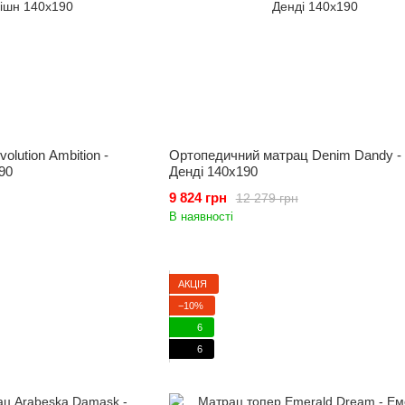
lution Ambition -
Ортопедичний матрац Denim Dandy -
90
Денді 140x190
9 824 грн
12 279 грн
В наявності
АКЦІЯ
−10%
6
6