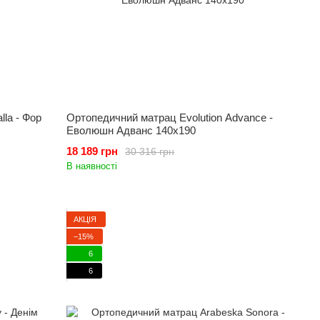
la - Фор
Ортопедичний матрац Evolution Advance -
Еволюшн Адванс 140x190
18 189 грн
30 316 грн
В наявності
АКЦІЯ
−15%
6
6