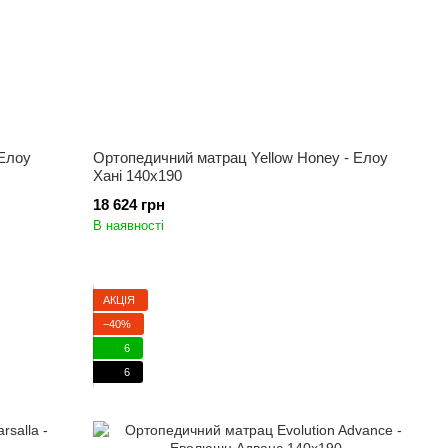
 Елоу
Ортопедичний матрац Yellow Honey - Елоу
Хані 140x190
18 624 грн
В наявності
АКЦІЯ
−40%
6
6