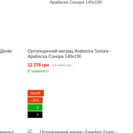
 Денім
Ортопедичний матрац Arabeska Sonora -
Арабеска Сонора 140x190
12 278 грн
14 444 грн
В наявності
АКЦІЯ
−30%
6
6