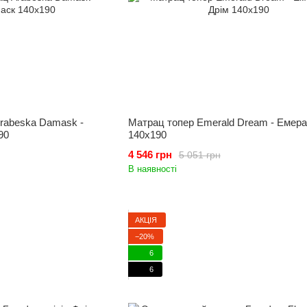
rabeska Damask -
Матрац топер Emerald Dream - Емера
90
140x190
4 546 грн
5 051 грн
В наявності
АКЦІЯ
−20%
6
6