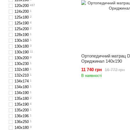
120x200
487
124x200
1
125х180
2
125х190
4
125х200
2
128x190
1
130х160
1
130x180
3
130х190
11
Ортопедичний матрац De
130x200
9
Ориджинал 140x190
130x230
1
11 740 грн
16 772 грн
132x180
1
132х210
1
В наявності
134х174
1
134х180
1
134х190
1
135х180
2
135х190
4
135х200
1
136х196
1
136x250
1
140х180
3