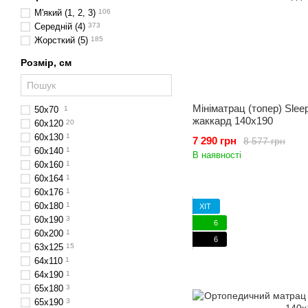
М'який (1, 2, 3)
106
Середній (4)
373
Жорсткий (5)
185
Розмір, см
Мініматрац (топер) Slee
50х70
1
жаккард 140x190
60x120
20
60х130
1
7 290 грн
8 577 грн
60x140
1
В наявності
60х160
1
60x164
1
60х176
1
60х180
1
ХІТ
60х190
3
6
60х200
1
6
63x125
15
64х110
1
64x190
1
65x180
3
65х190
3