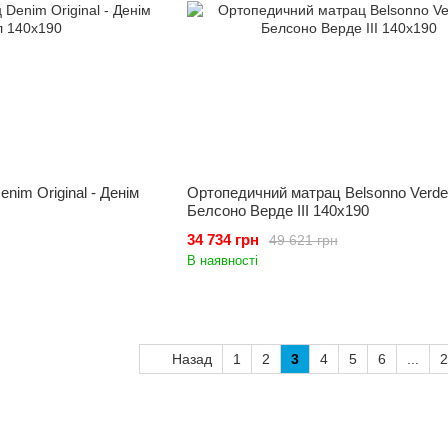
nim Original - Денім
Ортопедичний матрац Belsonno Verde I
Белсоно Верде III 140x190
34 734 грн
49 621 грн
В наявності
Назад
1
2
3
4
5
6
...
2