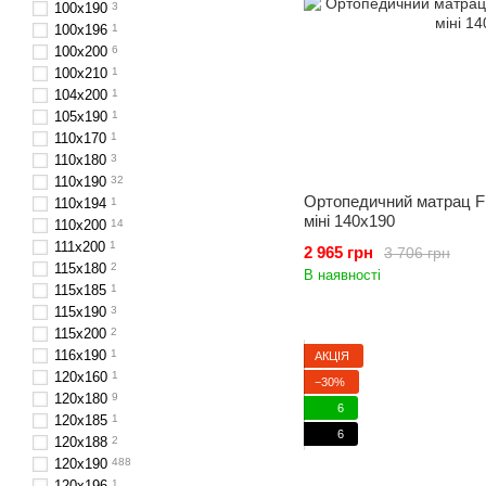
100х190
3
100х196
1
100x200
6
100х210
1
104x200
1
105х190
1
110х170
1
110x180
3
110x190
32
Ортопедичний матрац Fr
110x194
1
міні 140x190
110х200
14
111x200
1
2 965 грн
3 706 грн
115х180
2
В наявності
115х185
1
115х190
3
115х200
2
116x190
1
АКЦІЯ
120x160
1
−30%
120x180
9
6
120x185
1
6
120х188
2
120x190
488
120х196
1