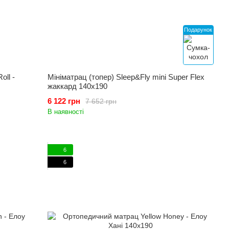
Подарунок
ll -
Мініматрац (топер) Sleep&Fly mini Super Flex
жаккард 140x190
6 122 грн
7 652 грн
В наявності
6
6