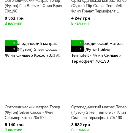
Ортопедический матрас Топер
Ортопедический матрас Топер
(Футон) Flip Breeze - Флип Бриз
(Футон) Flip Granat Termofelt -
70x190
Флип Гранат Термофелт
70x190
8 351 грн
4 247 грн
В наличии
В наличии
6
6
6
6
Ортопедический матрас Топер
Ортопедический матрас Топер
(Футон) Silver Cocos - Флип
(Футон) Silver Termofelt - Флип
Сильвер Кокос 70x190
Сильвер Термофелт 70x190
5 140 грн
3 982 грн
В наличии
В наличии