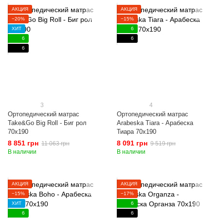
АКЦИЯ
АКЦИЯ
−20%
−15%
ХИТ
6
6
6
6
3
4
Ортопедический матрас
Ортопедический матрас
Take&Go Big Roll - Биг рол
Arabeska Tiara - Арабеска
70x190
Тиара 70x190
8 851 грн
8 091 грн
11 063 грн
9 519 грн
В наличии
В наличии
АКЦИЯ
АКЦИЯ
−15%
−17%
ХИТ
6
6
6