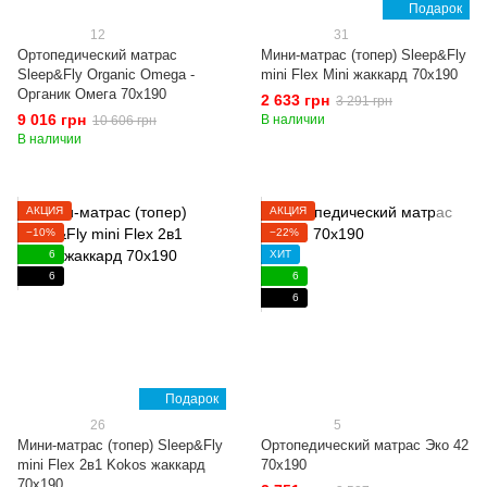
Подарок
12
31
Ортопедический матрас
Мини-матрас (топер) Sleep&Fly
Sleep&Fly Organic Omega -
mini Flex Mini жаккард 70x190
Органик Омега 70x190
2 633 грн
3 291 грн
9 016 грн
В наличии
10 606 грн
В наличии
АКЦИЯ
АКЦИЯ
−10%
−22%
6
ХИТ
6
6
6
Подарок
26
5
Мини-матрас (топер) Sleep&Fly
Ортопедический матрас Эко 42
mini Flex 2в1 Kokos жаккард
70x190
70x190