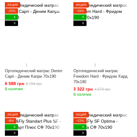
АКЦИЯ
АКЦИЯ
−25%
−29%
6
6
6
6
1
3
Ортопедический матрас Denim
Ортопедический матрас
Capri - Деним Капри 70x190
Freedom Hard - Фридом Хард
70x190
6 588 грн
8 784 грн
3 322 грн
В наличии
4 679 грн
В наличии
АКЦИЯ
АКЦИЯ
−8%
−15%
6
6
6
6