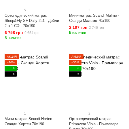
5
2
Ортопедический матрас
Мини-матрас Scandi Malmo -
Sleep&Fly SF Daily 2в1 - Дейли
Сканди Мальмо 70x190
2 в 1 СФ - 70x190
2 197 грн
2 746 грн
6 758 грн
В наличии
9 654 грн
В наличии
АКЦИЯ
АКЦИЯ
−20%
−30%
6
6
6
6
1
2
Мини-матрас Scandi Horten -
Ортопедический матрас
Сканди Хортен 70x190
Primavera Viola - Примавера