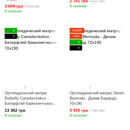
2 751 грн
3 527 грн
3 609 грн
В наличии
4 010 грн
В наличии
6
АКЦИЯ
6
−18%
6
6
4
3
Ортопедический матрас
Ортопедический матрас Denim
Butterfly Camelia+kokos -
Bermuda - Деним Бермуда
Батерфляй Камелия+кокос
70x190
70x190
13 362 грн
5 975 грн
7 287 грн
В наличии
В наличии