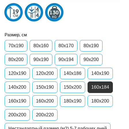
Размер, см
70x190
80х160
80x170
80x190
80x200
90x190
90х194
90x200
120x190
120x200
140х186
140x190
140x200
150x190
150x200
160х184
160x190
160x200
180x190
180x200
200x200
200x220
Нестандартный размер (м2) 5-7 рабочих дней