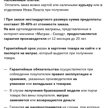
Оплатить заказ можно картой или наличными
курьеру
или
в
отделении Нова Пошта
при получении.
! При заказе нестандартного размера сумма предоплаты
составит 30-40% от стоимости заказа.
На все
о
ртопедические матрасы
,
представленные в
интернет-магазине
«Матрас - Склад»
,
предоставляется
гарантия производителя
от 12 месяцев до 20 лет.
Гарантийный срок
указан
в карточке товара на сайте
и
в
паспорте на матрас
, который выдается при получении
товара.
Гарантийные обязательства
осуществляются при
соблюдении покупателем
правил эксплуатации и
хранения,
указанных производителем
на
упаковке
или
вкладышах к товарам.
В случае
получения бракованной модели
или порчи
товара без вины покупателя,
матрас
заменяется
или
возвращаются деньги
.
Гарантия
не распространяется
на случаи, при которых