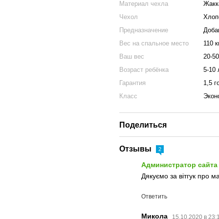
Материал чехла
Жакк
Чехол
Хлоп
Предназначение
Доба
Вес на спальное место
110 к
Ваш вес
20-50
Возраст ребёнка
5-10 
Гарантия
1,5 г
Класс
Экон
Поделиться
Отзывы
2
Администратор сайт
Дякуємо за вітгук про ма
Ответить
Микола
15.10.2020 в 23: