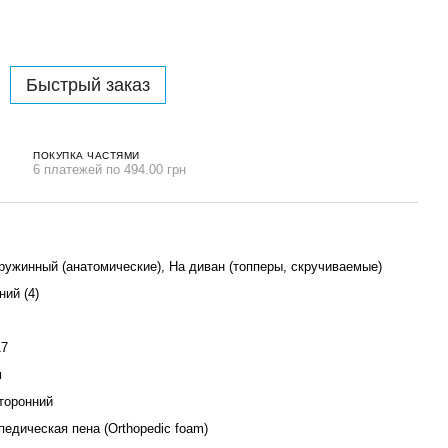
Быстрый заказ
ПОКУПКА ЧАСТЯМИ
6 платежей по 494.00 грн
ружинный (анатомические), На диван (топперы, скручиваемые)
ний (4)
17
м
торонний
педическая пена (Orthopedic foam)