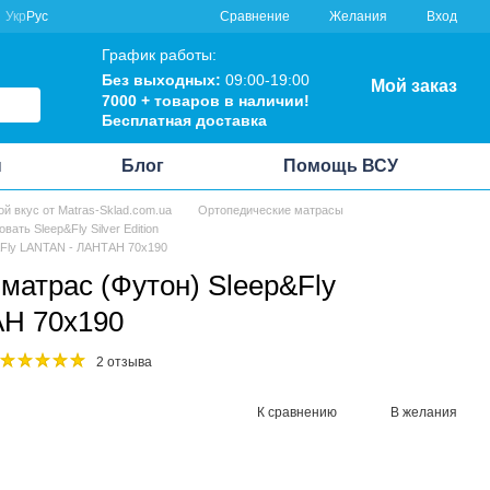
Сравнение
Укр
Рус
Желания
Вход
График работы:
Без выходных:
09:00-19:00
Мой заказ
7000 + товаров в наличии!
Бесплатная доставка
ы
Блог
Помощь ВСУ
ой вкус от Matras-Sklad.com.ua
Ортопедические матрасы
вать Sleep&Fly Silver Edition
&Fly LANTAN - ЛАНТАН 70x190
матрас (Футон) Sleep&Fly
Н 70x190
2 отзыва
К сравнению
В желания