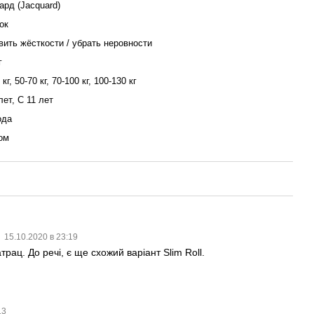
ард (Jacquard)
ок
вить жёсткости / убрать неровности
г
 кг, 50-70 кг, 70-100 кг, 100-130 кг
лет, С 11 лет
ода
ом
а
15.10.2020 в 23:19
трац. До речі, є ще схожий варіант Slim Roll.
13