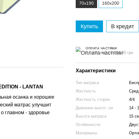
70x190
160x200
Купить
В кредит
ОПЛАТА ЧАСТЯМИ
6 платежей по 494.00 грн
Характеристики
Тип матраса
Бесп
ITION - LANTAN
Жесткость
Сред
льная осанка и хорошее
Жесткость сторон
4/4
еский матрас улучшит
Диапазон высот, см
14 - 
 о главном - здоровье
Высота матраса
15 с
Особенности
Двус
Материалы
Орто