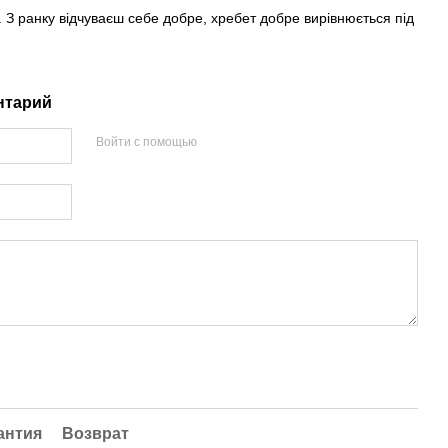
 З ранку відчуваєш себе добре, хребет добре вирівнюється під
нтарий
Войти с помощью
антия
Возврат