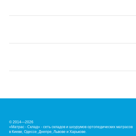
© 2014—2026
«Матрас - Склад» - сеть складов и шоурумов ортопедических матрасов
в Киеве, Одессе, Днепре, Львове и Харькове.