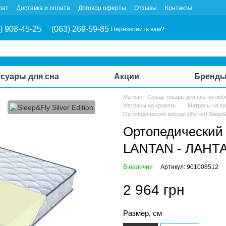
рат
Доставка и оплата
Договор оферты
Отзывы
Контакты
) 908-45-25
(063) 269-59-85
Перезвонить вам?
суары для сна
Акции
Бренд
Матрас - Склад: товары для сна на люб
Матрасы на кровать
Матрасы на кро
Ортопедический матрас (Футон) Sleep
Ортопедический 
LANTAN - ЛАНТА
В наличии
Артикул: 901008512
2 964 грн
Размер, см