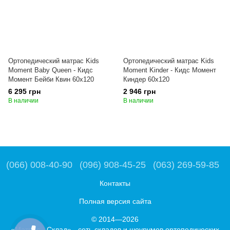
Ортопедический матрас Kids
Ортопедический матрас Kids
Moment Baby Queen - Кидс
Moment Kinder - Кидс Момент
Момент Бейби Квин 60x120
Киндер 60x120
6 295 грн
2 946 грн
В наличии
В наличии
(066) 008-40-90
(096) 908-45-25
(063) 269-59-85
Контакты
Полная версия сайта
© 2014—2026
«Матрас - Склад» - сеть складов и шоурумов ортопедических