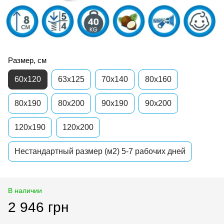
Размер, см
60x120
63x125
70x140
80х160
80x190
80x200
90x190
90x200
120x190
120x200
Нестандартный размер (м2) 5-7 рабочих дней
В наличии
2 946 грн