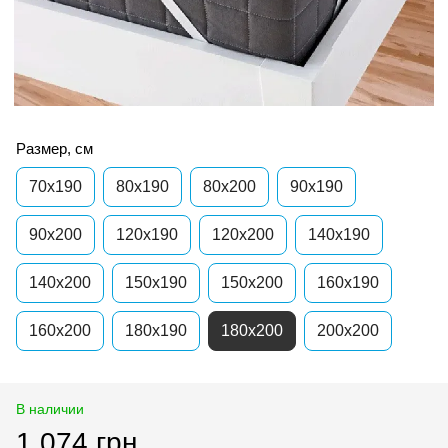
Размер, см
70x190
80x190
80x200
90x190
90x200
120x190
120x200
140x190
140x200
150x190
150x200
160x190
160x200
180x190
180x200
200x200
В наличии
1 074 грн