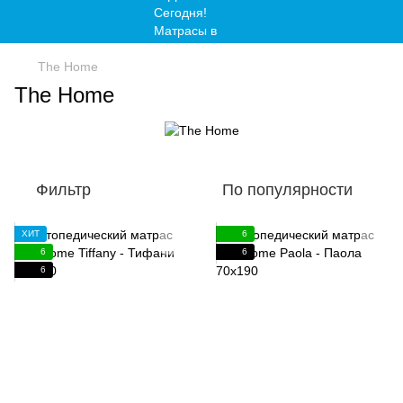
The Home
The Home
Фильтр
По популярности
ХИТ
6
6
6
6