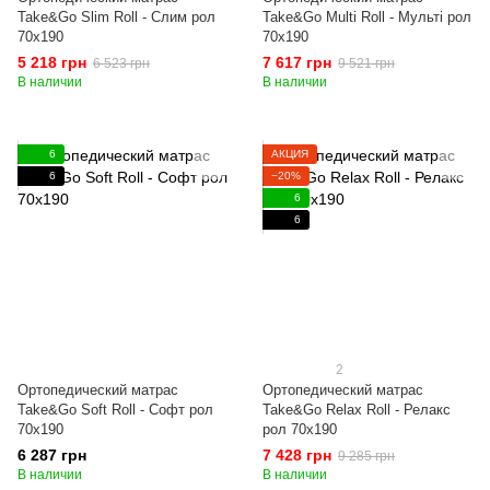
Take&Go Slim Roll - Слим рол
Take&Go Multi Roll - Мульті рол
70x190
70x190
5 218 грн
7 617 грн
6 523 грн
9 521 грн
В наличии
В наличии
6
АКЦИЯ
6
−20%
6
6
2
Ортопедический матрас
Ортопедический матрас
Take&Go Soft Roll - Софт рол
Take&Go Relax Roll - Релакс
70x190
рол 70x190
6 287 грн
7 428 грн
9 285 грн
В наличии
В наличии