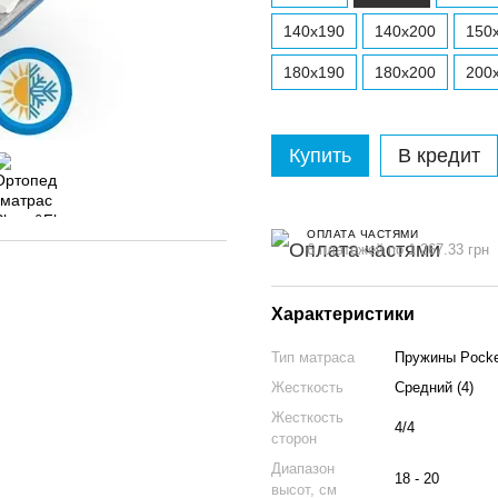
140x190
140x200
150
180x190
180x200
200
Купить
В кредит
ОПЛАТА ЧАСТЯМИ
6 платежей по 1 267.33 грн
Характеристики
Тип матраса
Пружины Pocket
Жесткость
Средний (4)
Жесткость
4/4
сторон
Диапазон
18 - 20
высот, см