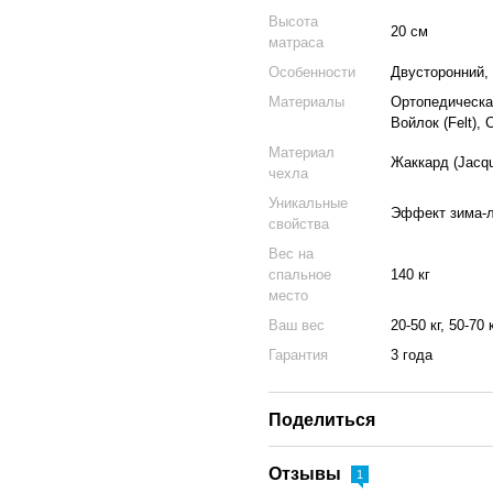
Высота
20 см
матраса
Особенности
Двусторонний,
Материалы
Ортопедическая
Войлок (Felt),
Материал
Жаккард (Jacqu
чехла
Уникальные
Эффект зима-
свойства
Вес на
спальное
140 кг
место
Ваш вес
20-50 кг, 50-70 
Гарантия
3 года
Поделиться
Отзывы
1