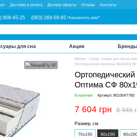
рат
Доставка и оплата
Договор оферты
Отзывы
Контакты
) 908-45-25
(063) 269-59-85
Перезвонить вам?
суары для сна
Акции
Бренд
Матрас - Склад: товары для сна на люб
Ортопедические матрасы Sleep&Fly SF
Ортопедический 
Оптима СФ 80x1
В наличии
Артикул: 9010047780
7 604 грн
8 945 
Размер, см
70x190
80x190
80x20