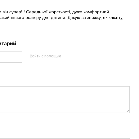
1
 він супер!!! Середньої жорсткості, дуже комфортний.
кий іншого розміру для дитини. Дякую за знижку, як клієнту,
нтарий
Войти с помощью