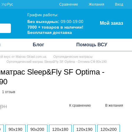
Сравнение
Укр
Рус
Желания
Вход
График работы:
Без выходных:
09:00-19:00
Мой заказ
7000 + товаров в наличии!
Бесплатная доставка
ы
Блог
Помощь ВСУ
ой вкус от Matras-Sklad.com.ua
Ортопедические матрасы
Ортопедический матрас Sleep&Fly SF Optima - Оптима СФ 80x190
матрас Sleep&Fly SF Optima -
90
1 отзыв
грн
К сравнению
В желания
0
90x190
90x200
120x180
120x190
120x200