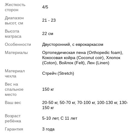
Жесткость
4/5
сторон
Диапазон
21 - 23
высот, см
Высота
22 см
матраса
Особенности
Двусторонний, с еврокаркасом
Материалы
Ортопедическая пена (Orthopedic foam),
Кокосовая койра (Coconut coir), Хлопок
(Coton), Войлок (Felt), Лен (Linen)
Материал
Стрейч (Stretch)
чехла
Вес на
спальное
150 кг
место
Ваш вес
20-50 кг, 50-70 кг, 70-100 кг, 100-130 кг, 130-
150 кг
Возраст
5-10 лет, С 11 лет
ребёнка
Гарантия
3 года