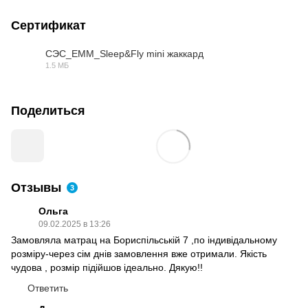
Сертификат
СЭС_ЕММ_Sleep&Fly mini жаккард
1.5 МБ
PDF
Поделиться
Отзывы
3
Ольга
09.02.2025 в 13:26
Замовляла матрац на Бориспільській 7 ,по індивідальному
розміру-через сім днів замовлення вже отримали. Якість
чудова , розмір підійшов ідеально. Дякую!!
Ответить