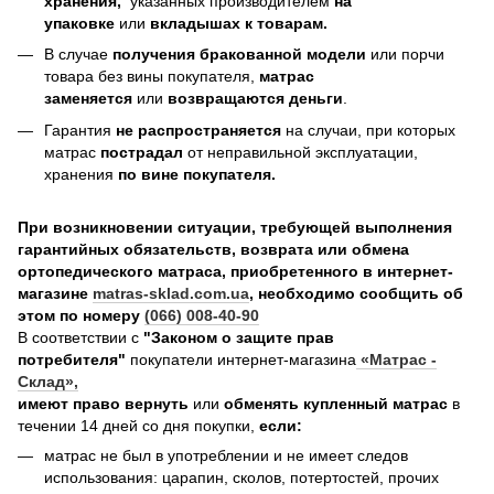
хранения,
указанных производителем
на
упаковке
или
вкладышах к товарам.
В случае
получения бракованной модели
или порчи
товара без вины покупателя,
матрас
заменяется
или
возвращаются деньги
.
Гарантия
не распространяется
на случаи, при которых
матрас
пострадал
от неправильной эксплуатации,
хранения
по вине покупателя.
При возникновении ситуации, требующей выполнения
гарантийных обязательств, возврата или обмена
ортопедического матраса, приобретенного в интернет-
магазине
matras-sklad.com.ua
, необходимо сообщить об
этом по номеру
(066) 008-40-90
В соответствии с
"Законом о защите прав
потребителя"
покупатели интернет-магазина
«Матрас -
Склад»
,
имеют право вернуть
или
обменять купленный матрас
в
течении 14 дней со дня покупки,
если:
матрас не был в употреблении и не имеет следов
использования: царапин, сколов, потертостей, прочих