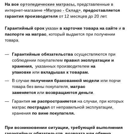
На все
о
ртопедические матрасы
,
представленные в
интернет-магазине
«Матрас - Склад»
,
предоставляется
гарантия производителя
от 12 месяцев до 20 лет.
Гарантийный срок
указан
в карточке товара на сайте
и
в
паспорте на матрас
, который выдается при получении
товара.
Гарантийные обязательства
осуществляются при
соблюдении покупателем
правил эксплуатации и
хранения,
указанных производителем
на
упаковке
или
вкладышах к товарам.
В случае
получения бракованной модели
или порчи
товара без вины покупателя,
матрас
заменяется
или
возвращаются деньги
.
Гарантия
не распространяется
на случаи, при которых
матрас
пострадал
от неправильной эксплуатации,
хранения
по вине покупателя.
При возникновении ситуации, требующей выполнения
гарантийных обязательств, возврата или обмена