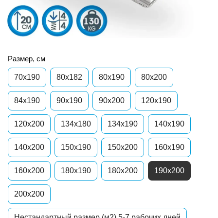
Размер, см
70x190
80х182
80x190
80x200
84х190
90x190
90x200
120x190
120x200
134х180
134х190
140x190
140x200
150x190
150x200
160x190
160x200
180x190
180x200
190х200
200x200
Нестандартный размер (м2) 5-7 рабочих дней