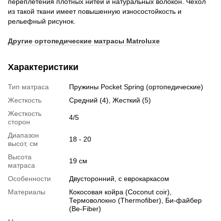
переплетения плотных нитей и натуральных волокон. Чехол
из такой ткани имеет повышенную износостойкость и
рельефный рисунок.
Другие ортопедические матрасы Matroluxe
Характеристики
Тип матраса
Пружины Pocket Spring (ортопедические)
Жесткость
Средний (4), Жесткий (5)
Жесткость
4/5
сторон
Диапазон
18 - 20
высот, см
Высота
19 см
матраса
Особенности
Двусторонний, с еврокаркасом
Материалы
Кокосовая койра (Coconut coir),
Термоволокно (Thermofiber), Би-файбер
(Be-Fiber)