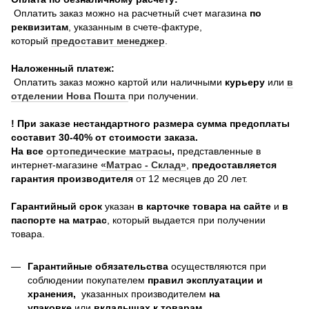
Оплатить заказ можно на расчетный счет магазина
по
реквизитам
, указанным в счете-фактуре,
который
предоставит менеджер
.
Наложенный платеж:
Оплатить заказ можно картой или наличными
курьеру
или
в
отделении Нова Пошта
при получении.
! При заказе нестандартного размера сумма предоплаты
составит 30-40% от стоимости заказа.
На все
о
ртопедические матрасы
,
представленные в
интернет-магазине
«Матрас - Склад»
,
предоставляется
гарантия производителя
от 12 месяцев до 20 лет.
Гарантийный срок
указан
в карточке товара на сайте
и
в
паспорте на матрас
, который выдается при получении
товара.
Гарантийные обязательства
осуществляются при
соблюдении покупателем
правил эксплуатации и
хранения,
указанных производителем
на
упаковке
или
вкладышах к товарам.