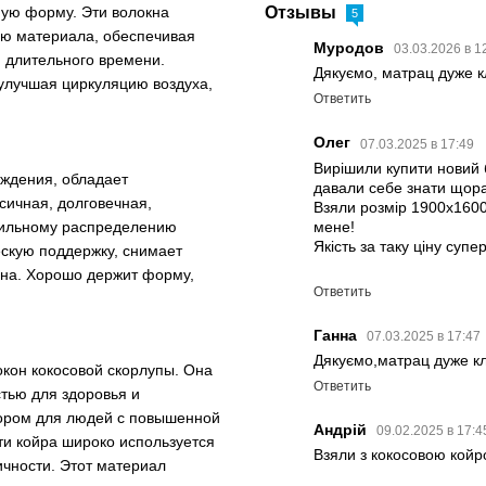
ную форму. Эти волокна
Отзывы
5
ию материала, обеспечивая
Муродов
03.03.2026 в 1
и длительного времени.
Дякуємо, матрац дуже к
 улучшая циркуляцию воздуха,
Ответить
Олег
07.03.2025 в 17:49
Вирішили купити новий 
ождения, обладает
давали себе знати щор
сичная, долговечная,
Взяли розмір 1900х1600 
мене!
вильному распределению
Якість за таку ціну супер
ескую поддержку, снимает
сна. Хорошо держит форму,
Ответить
Ганна
07.03.2025 в 17:47
Дякуємо,матрац дуже кл
окон кокосовой скорлупы. Она
Ответить
тью для здоровья и
бором для людей с повышенной
Андрій
09.02.2025 в 17:
ти койра широко используется
Взяли з кокосовою койр
чности. Этот материал