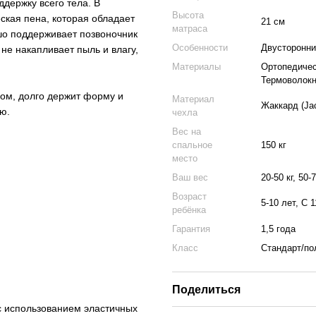
ддержку всего тела. В
Высота
ская пена, которая обладает
21 см
матраса
ошо поддерживает позвоночник
Особенности
Двусторонни
 не накапливает пыль и влагу,
Материалы
Ортопедическ
Термоволокно
ом, долго держит форму и
Материал
Жаккард (Ja
ию.
чехла
Вес на
спальное
150 кг
место
Ваш вес
20-50 кг, 50-7
Возраст
5-10 лет, С 1
ребёнка
Гарантия
1,5 года
Класс
Стандарт/п
Поделиться
 с использованием эластичных