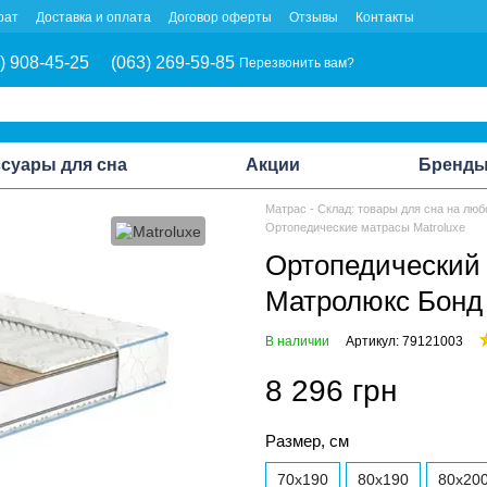
рат
Доставка и оплата
Договор оферты
Отзывы
Контакты
) 908-45-25
(063) 269-59-85
Перезвонить вам?
суары для сна
Акции
Бренд
Матрас - Склад: товары для сна на люб
Ортопедические матрасы Matroluxe
Ортопедический 
Матролюкс Бонд 
В наличии
Артикул: 79121003
8 296 грн
Размер, см
70x190
80x190
80x20