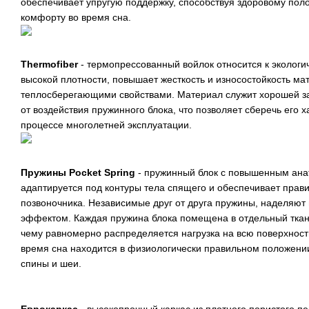
обеспечивает упругую поддержку, способствуя здоровому пол
комфорту во время сна.
Thermofiber
- термопрессованный войлок относится к эколог
высокой плотности, повышает жесткость и износостойкость ма
теплосберегающими свойствами. Материал служит хорошей з
от воздействия пружинного блока, что позволяет сберечь его 
процессе многолетней эксплуатации.
Пружины Pocket Spring
- пружинный блок с повышенным ан
адаптируется под контуры тела спящего и обеспечивает прав
позвоночника. Независимые друг от друга пружины, наделяют
эффектом. Каждая пружина блока помещена в отдельный тка
чему равномерно распределяется нагрузка на всю поверхност
время сна находится в физиологически правильном положен
спины и шеи.
Еврокаркас
- высокопрочный каркас из плотного пористого п