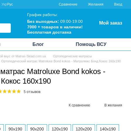
Сравнение
Укр
Рус
Желания
Вход
График работы:
Без выходных:
09:00-19:00
Мой заказ
7000 + товаров в наличии!
Бесплатная доставка
ы
Блог
Помощь ВСУ
ой вкус от Matras-Sklad.com.ua
Ортопедические матрасы
Ортопедический матрас Matroluxe Bond kokos - Матролюкс Бонд Кокос 160x190
матрас Matroluxe Bond kokos -
Кокос 160x190
5 отзывов
К сравнению
В желания
0
90x190
90x200
120x190
120x200
140x190