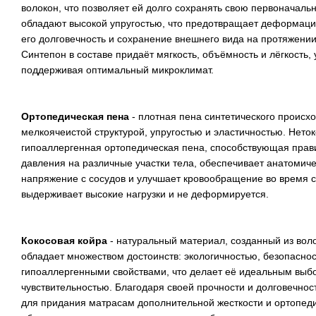
волокон, что позволяет ей долго сохранять свою первоначаль
обладают высокой упругостью, что предотвращает деформац
его долговечность и сохранение внешнего вида на протяжени
Синтепон в составе придаёт мягкость, объёмность и лёгкость,
поддерживая оптимальный микроклимат.
Ортопедическая пена
- плотная пена синтетического происх
мелкоячеистой структурой, упругостью и эластичностью. Неток
гипоаллергенная ортопедическая пена, способствующая пра
давления на различные участки тела, обеспечивает анатомич
напряжение с сосудов и улучшает кровообращение во время 
выдерживает высокие нагрузки и не деформируется.
Кокосовая койра
- натуральный материал, созданный из вол
обладает множеством достоинств: экологичностью, безопаснос
гипоаллергенными свойствами, что делает её идеальным вы
чувствительностью. Благодаря своей прочности и долговечнос
для придания матрасам дополнительной жесткости и ортопеди