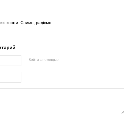
икі кошти. Спимо, радіємо.
нтарий
Войти с помощью