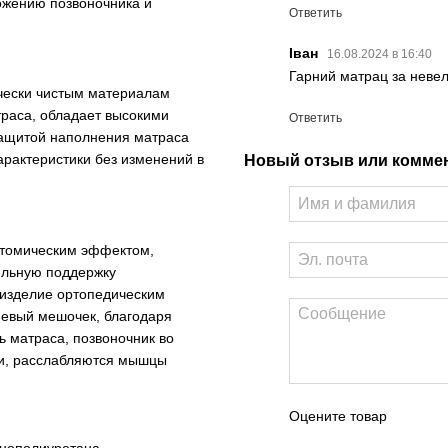
ожению позвоночника и
Ответить
Іван
16.08.2024 в 16:40
Гарний матрац за невел
ически чистым материалам
траса, обладает высокими
Ответить
ащитой наполнения матраса
характеристики без изменений в
Новый отзыв или комме
атомическим эффектом,
ильную поддержку
 изделие ортопедическим
невый мешочек, благодаря
ь матраса, позвоночник во
ии, расслабляются мышцы
Оцените товар
енополиуретана