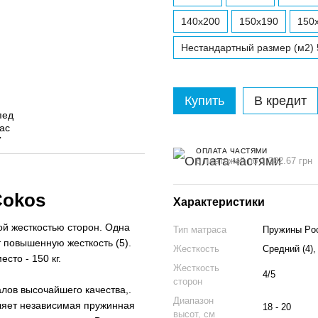
140x200
150x190
150
Нестандартный размер (м2) 
Купить
В кредит
ОПЛАТА ЧАСТЯМИ
6 платежей по 1 382.67 грн
Cokos
Характеристики
ой жесткостью сторон. Одна
Тип матраса
Пружины Poc
т повышенную жесткость (5).
Жесткость
Средний (4),
сто - 150 кг.
Жесткость
4/5
сторон
лов высочайшего качества,.
Диапазон
ляет независимая пружинная
18 - 20
высот, см