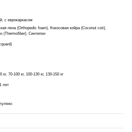
й, с еврокаркасом
ая пена (Orthopedic foam), Кокосовая койра (Coconut coir),
 (Thermofiber), Синтепон
cquard)
0 кг, 70-100 кг, 100-130 кг, 130-150 кг
1 лет
олулюкс