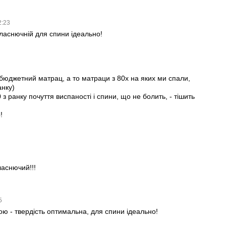
2:23
ласнючній для спини ідеально!
бюджетний матрац, а то матраци з 80х на яких ми спали,
анку)
з ранку почуття виспаності і спини, що не болить, - тішить
!
аснючий!!!
45
ою - твердість оптимальна, для спини ідеально!