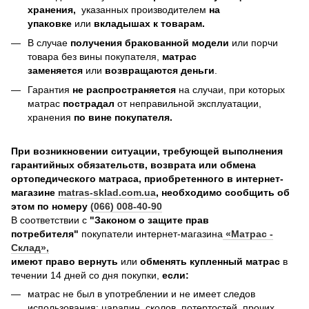
хранения,
указанных производителем
на
упаковке
или
вкладышах к товарам.
В случае
получения бракованной модели
или порчи
товара без вины покупателя,
матрас
заменяется
или
возвращаются деньги
.
Гарантия
не распространяется
на случаи, при которых
матрас
пострадал
от неправильной эксплуатации,
хранения
по вине покупателя.
При возникновении ситуации, требующей выполнения
гарантийных обязательств, возврата или обмена
ортопедического матраса, приобретенного в интернет-
магазине
matras-sklad.com.ua
, необходимо сообщить об
этом по номеру
(066) 008-40-90
В соответствии с
"Законом о защите прав
потребителя"
покупатели интернет-магазина
«Матрас -
Склад»
,
имеют право вернуть
или
обменять купленный матрас
в
течении 14 дней со дня покупки,
если:
матрас не был в употреблении и не имеет следов
использования: царапин, сколов, потертостей, прочих