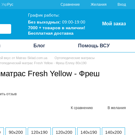
Сравнение
Укр
Рус
Желания
Вход
График работы:
Без выходных:
09:00-19:00
Мой заказ
7000 + товаров в наличии!
Бесплатная доставка
ы
Блог
Помощь ВСУ
ой вкус от Matras-Sklad.com.ua
Ортопедические матрасы
топедический матрас Fresh Yellow - Фреш Еллоу 80x190
матрас Fresh Yellow - Фреш
ить отзыв
К сравнению
В желания
0
90x200
120x190
120x200
140x190
140x200