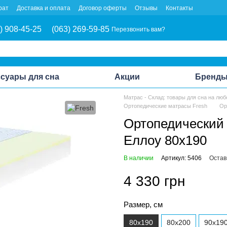
рат
Доставка и оплата
Договор оферты
Отзывы
Контакты
) 908-45-25
(063) 269-59-85
Перезвонить вам?
суары для сна
Акции
Бренд
Матрас - Склад: товары для сна на люб
Ортопедические матрасы Fresh
Ор
Ортопедический 
Еллоу 80x190
В наличии
Артикул: 5406
Остав
4 330 грн
Размер, см
80x190
80x200
90x19