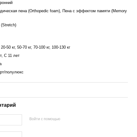
ронний
дическая пена (Orthopedic foam), Пена с эффектом памяти (Memory
(Stretch)
 20-50 кг, 50-70 кг, 70-100 кг, 100-130 кг
т, С 11 лет
а
рт/полулюкс
нтарий
Войти с помощью