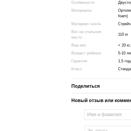
Особенности
Двусто
Материалы
Ортопе
foam)
Материал чехла
Стрейч 
Вес на спальное
110 кг
место
Ваш вес
< 20 кг,
Возраст ребёнка
5-10 ле
Гарантия
1,5 год
Класс
Станда
Поделиться
Новый отзыв или комме