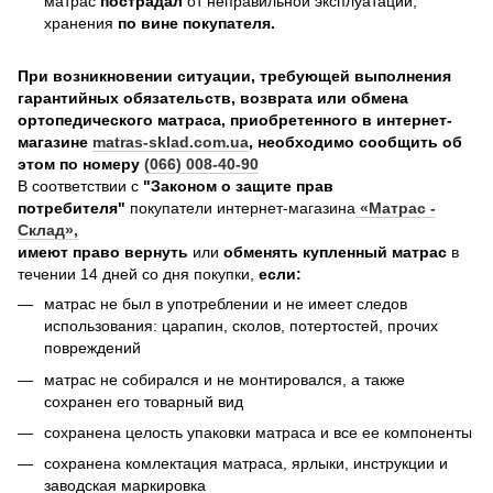
матрас
пострадал
от неправильной эксплуатации,
хранения
по вине покупателя.
При возникновении ситуации, требующей выполнения
гарантийных обязательств, возврата или обмена
ортопедического матраса, приобретенного в интернет-
магазине
matras-sklad.com.ua
, необходимо сообщить об
этом по номеру
(066) 008-40-90
В соответствии с
"Законом о защите прав
потребителя"
покупатели интернет-магазина
«Матрас -
Склад»
,
имеют право вернуть
или
обменять купленный матрас
в
течении 14 дней со дня покупки,
если:
матрас не был в употреблении и не имеет следов
использования: царапин, сколов, потертостей, прочих
повреждений
матрас не собирался и не монтировался, а также
сохранен его товарный вид
сохранена целость упаковки матраса и все ее компоненты
сохранена комлектация матраса, ярлыки, инструкции и
заводская маркировка