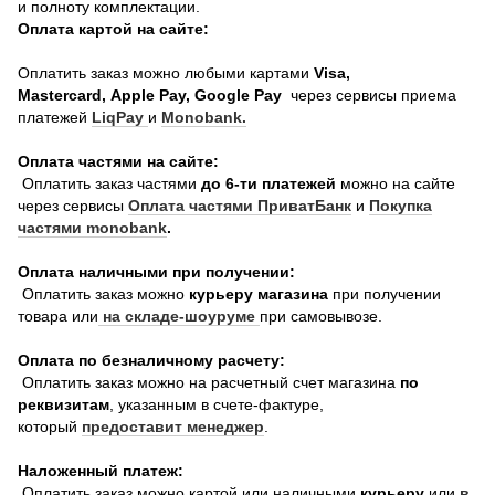
и полноту комплектации.
Оплата картой на сайте:
Оплатить заказ можно любыми картами
Visa,
Mastercard, Apple Pay, Google Pay
через сервисы приема
платежей
LiqPay
и
Monobank.
Оплата частями на сайте:
Оплатить заказ частями
до 6-ти платежей
можно на сайте
через сервисы
Оплата частями ПриватБанк
и
Покупка
частями monobank
.
Оплата наличными при получении:
Оплатить заказ можно
курьеру магазина
при получении
товара или
на складе-шоуруме
при самовывозе.
Оплата по безналичному расчету:
Оплатить заказ можно на расчетный счет магазина
по
реквизитам
, указанным в счете-фактуре,
который
предоставит менеджер
.
Наложенный платеж:
Оплатить заказ можно картой или наличными
курьеру
или
в