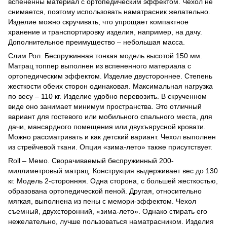
вспененны материал с ортопедическим эффектом. Чехол не
снимается, поэтому использовать наматрасник желательно.
Изделие можно скручивать, что упрощает компактное
хранение и транспортировку изделия, например, на дачу.
Дополнительное преимущество – небольшая масса.
Слим Рол. Беспружинная тонкая модель высотой 150 мм.
Матрац топпер выполнен из вспененного материала с
ортопедическим эффектом. Изделие двустороннее. Степень
жесткости обеих сторон одинаковая. Максимальная нагрузка
по весу – 110 кг. Изделие удобно перевозить. В скрученном
виде оно занимает минимум пространства. Это отличный
вариант для гостевого или мобильного спального места, для
дачи, мансардного помещения или двухъярусной кровати.
Можно рассматривать и как детский вариант. Чехол выполнен
из стрейчевой ткани. Опция «зима-лето» также присутствует.
Roll – Мемо. Сворачиваемый беспружинный 200-
миллиметровый матрац. Конструкция выдерживает вес до 130
кг. Модель 2-сторонняя. Одна сторона, с большей жесткостью,
образована ортопедической пеной. Другая, относительно
мягкая, выполнена из пены с мемори-эффектом. Чехол
съемный, двухсторонний, «зима-лето». Однако стирать его
нежелательно, лучше пользоваться наматрасником. Изделия