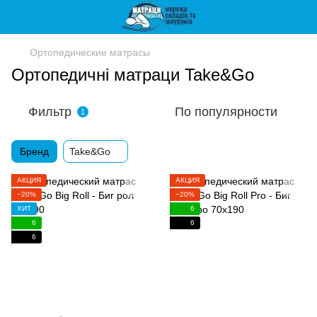
Ортопедические матрасы
Ортопедичні матраци Take&Go
Фильтр
По популярности
1
Бренд
Take&Go
АКЦИЯ
АКЦИЯ
−20%
−20%
ХИТ
6
6
6
6