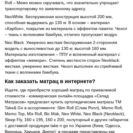
Roll – Мемо можно скручивать, что значительно упрощает
транспортировку по заявленному адресу.
NeoWhite. Беспружинная конструкция высотой 200 мм,
способная выдержать до 130 кг. В основе – материал
«Карбон», покрытие из материала с эффектом памяти. Чехол
– ткань с волокнами бамбука, отлично пропускает воздух.
Neo Black. Умеренно жесткая беспружинная 2-сторонняя
модель с выносливостью до 130 кг, высотой 160 мм.
Материалы изготовления – ППУ и вспененный материал с
эффектом «мемори». Степень жесткости сторон Neoblack:
жесткая, умеренно жесткая. Чехол выполнен из стрейчевой
ткани с волокнами бамбука.
Как заказать матрац в интернете?
Ищете, где приобрести хороший матрац по приемлемой
стоимости - коммерческая онлайн-площадка «Склад
Матрасов» предлагает купить ортопедические матрасы ТМ
Take& Go в ассортименте: Slim Roll (Слим Ролл), Memo Roll,
Memo Top, Mix Roll, Bic Mak, Neo White, Neo Black (Neoblack),
Sleep Fly, 160 х 195, 160 х 200, полуторный и других габаритов
с доставкой продукции take n go по Украине (Киев, Одесса,
Винница, Харьков, Днепр); в продаже представлены как