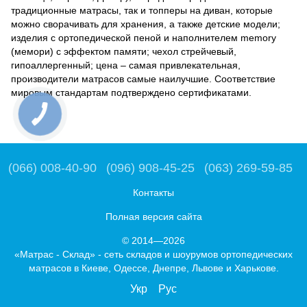
традиционные матрасы, так и топперы на диван, которые
можно сворачивать для хранения, а также детские модели;
изделия с ортопедической пеной и наполнителем memory
(мемори) с эффектом памяти; чехол стрейчевый,
гипоаллергенный; цена – самая привлекательная,
производители матрасов самые наилучшие. Соответствие
мировым стандартам подтверждено сертификатами.
(066) 008-40-90
(096) 908-45-25
(063) 269-59-85
Контакты
Полная версия сайта
© 2014—2026
«Матрас - Склад» - сеть складов и шоурумов ортопедических
матрасов в Киеве, Одессе, Днепре, Львове и Харькове.
Укр
Рус