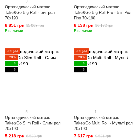
3
Ортопедический матрас
Ортопедический матрас
Take&Go Big Roll - Биг рол
Take&Go Big Roll Pro - Биг Рол
70x190
Про 70x190
8 851 грн
8 138 грн
11 063 грн
10 172 грн
В наличии
В наличии
АКЦИЯ
АКЦИЯ
−20%
−20%
6
6
6
6
5
1
Ортопедический матрас
Ортопедический матрас
Take&Go Slim Roll - Слим рол
Take&Go Multi Roll - Мульті рол
70x190
70x190
5 218 грн
7 617 грн
6 523 грн
9 521 грн