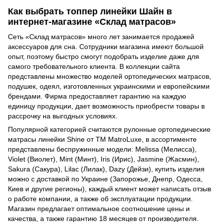
Как выбрать топпер линейки Шайн в
интернет-магазине «Склад матрасов»
Сеть «Склад матрасов» много лет занимается продажей
аксессуаров для сна. Сотрудники магазина имеют большой
опыт, поэтому быстро смогут подобрать изделие даже для
самого требовательного клиента. В коллекции сайта
представлены множество моделей ортопедических матрасов,
подушек, одеял, изготовленных украинскими и европейскими
брендами. Фирма предоставляет гарантию на каждую
единицу продукции, дает возможность приобрести товары в
рассрочку на выгодных условиях.
Популярной категорией считаются рулонные ортопедические
матрасы линейки Shine от ТМ MatroLuxe, в ассортименте
представлены беспружинные модели: Melissa (Мелисса),
Violet (Виолет), Mint (Минт), Iris (Ирис), Jasmine (Жасмин),
Sakura (Сакура), Lilac (Лилак), Dazy (Дейзи), купить изделия
можно с доставкой по Украине (Запорожье, Днепр, Одесса,
Киев и другие регионы), каждый клиент может написать отзыв
о работе компании, а также об эксплуатации продукции.
Магазин предлагает оптимальное соотношение цены и
качества, а также гарантию 18 месяцев от производителя.