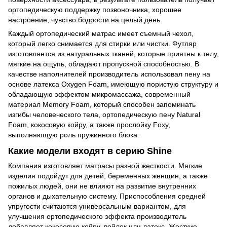
ортопедическую поддержку позвоночника, хорошее
настроение, чувство бодрости на целый день.
Каждый ортопедический матрас имеет съемный чехол,
который легко снимается для стирки или чистки. Футляр
изготовляется из натуральных тканей, которые приятны к телу,
мягкие на ощупь, обладают пропускной способностью. В
качестве наполнителей производитель использовал пену на
основе латекса Oxygen Foam, имеющую пористую структуру и
обладающую эффектом микромассажа, современный
материал Memory Foam, который способен запоминать
изгибы человеческого тела, ортопедическую пену Natural
Foam, кокосовую койру, а также прослойку Foxy,
выполняющую роль пружинного блока.
Какие модели входят в серию Shine
Компания изготовляет матрасы разной жесткости. Мягкие
изделия подойдут для детей, беременных женщин, а также
пожилых людей, они не влияют на развитие внутренних
органов и дыхательную систему. Приспособления средней
упругости считаются универсальным вариантом, для
улучшения ортопедического эффекта производитель
добавляет кокосовую койру, войлок или латекс. Жесткие