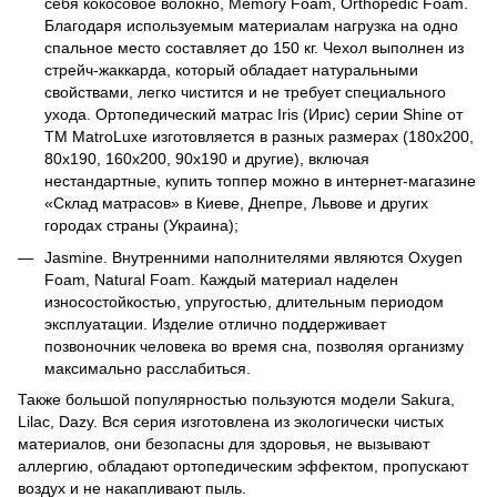
себя кокосовое волокно, Memory Foam, Orthopedic Foam.
Благодаря используемым материалам нагрузка на одно
спальное место составляет до 150 кг. Чехол выполнен из
стрейч-жаккарда, который обладает натуральными
свойствами, легко чистится и не требует специального
ухода. Ортопедический матрас Iris (Ирис) серии Shine от
ТМ MatroLuxe изготовляется в разных размерах (180х200,
80х190, 160х200, 90х190 и другие), включая
нестандартные, купить топпер можно в интернет-магазине
«Склад матрасов» в Киеве, Днепре, Львове и других
городах страны (Украина);
Jasmine. Внутренними наполнителями являются Oxygen
Foam, Natural Foam. Каждый материал наделен
износостойкостью, упругостью, длительным периодом
эксплуатации. Изделие отлично поддерживает
позвоночник человека во время сна, позволяя организму
максимально расслабиться.
Также большой популярностью пользуются модели Sakura,
Lilac, Dazy. Вся серия изготовлена из экологически чистых
материалов, они безопасны для здоровья, не вызывают
аллергию, обладают ортопедическим эффектом, пропускают
воздух и не накапливают пыль.