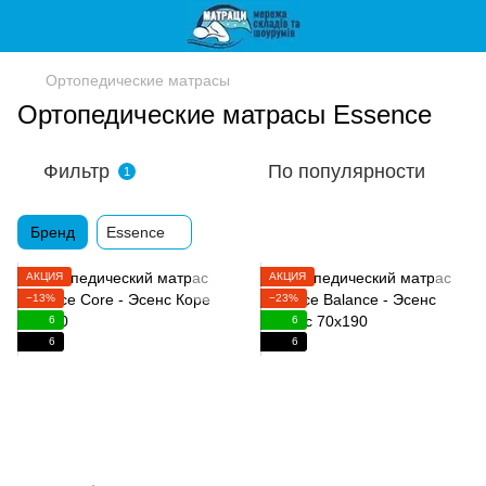
Ортопедические матрасы
Ортопедические матрасы Essence
Фильтр
По популярности
1
Бренд
Essence
АКЦИЯ
АКЦИЯ
−13%
−23%
6
6
6
6