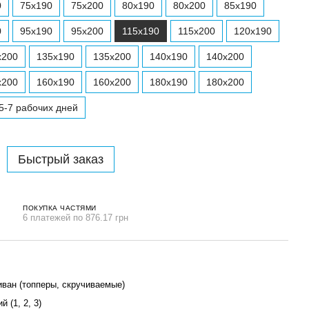
0
75х190
75х200
80x190
80x200
85х190
0
95х190
95х200
115х190
115х200
120x190
х200
135х190
135х200
140x190
140x200
x200
160x190
160x200
180x190
180x200
5-7 рабочих дней
Быстрый заказ
ПОКУПКА ЧАСТЯМИ
6 платежей по 876.17 грн
иван (топперы, скручиваемые)
й (1, 2, 3)