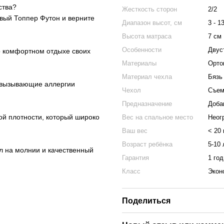
ства?
Жесткость сторон
2/2
овый Топпер Футон и верните
Диапазон высот, см
3 - 1
Высота матраса
7 см
Особенности
Двус
 о комфортном отдыхе своих
Материалы
Орто
Материал чехла
Бязь 
е вызывающие аллергии
Чехол
Съем
Предназначение
Доба
ой плотности, который широко
Вес на спальное место
Неог
Ваш вес
< 20 
Возраст ребёнка
5-10 
л на молнии и качественный
Гарантия
1 год
Класс
Экон
Поделиться