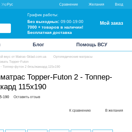
Сравнение
Укр
Рус
Желания
Вход
График работы:
Без выходных:
09:00-19:00
Мой заказ
7000 + товаров в наличии!
Бесплатная доставка
ы
Блог
Помощь ВСУ
ой вкус от Matras-Sklad.com.ua
Ортопедические матрасы
овать Topper-Futon
- Топпер-футон 2 бязь/жаккард 115x190
атрас Topper-Futon 2 - Топпер-
ккард 115x190
15-190
Оставить отзыв
К сравнению
В желания