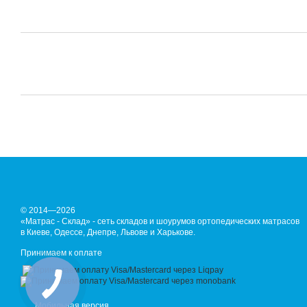
© 2014—2026
«Матрас - Склад» - сеть складов и шоурумов ортопедических матрасов
в Киеве, Одессе, Днепре, Львове и Харькове.
Принимаем к оплате
Мобильная версия