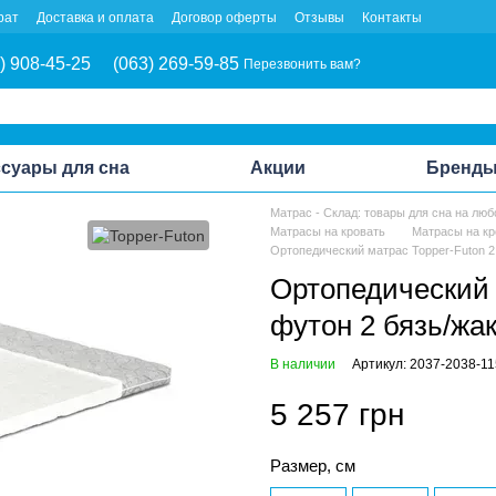
рат
Доставка и оплата
Договор оферты
Отзывы
Контакты
) 908-45-25
(063) 269-59-85
Перезвонить вам?
суары для сна
Акции
Бренд
Матрас - Склад: товары для сна на люб
Матрасы на кровать
Матрасы на кр
Ортопедический матрас Topper-Futon 2 
Ортопедический м
футон 2 бязь/жа
В наличии
Артикул: 2037-2038-1
5 257 грн
Размер, см