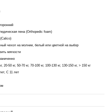
3
торонний
педическая пена (Orthopedic foam)
(Calico)
ный чехол на молнии, белый или цветной на выбор
вить мягкости
раниченно
кг, 20-50 кг, 50-70 кг, 70-100 кг, 100-130 кг, 130-150 кг, > 150 кг
лет, С 11 лет
ом