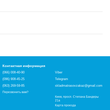
Контактная информация
(066) 008-40-90
Viber
(096) 908-45-25
Telegram
(063) 269-59-85
skladmatrasovzakaz@gmail.com
Перезвонить вам?
Киев, просп. Степана Бандеры
21а
Карта проезда