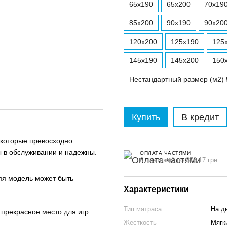
65х190
65х200
70x19
85х200
90x190
90x20
120x200
125х190
125
145х190
145х200
150
Нестандартный размер (м2) 
Купить
В кредит
 которые превосходно
ы в обслуживании и надежны.
ОПЛАТА ЧАСТЯМИ
6 платежей по 876.17 грн
яя модель может быть
Характеристики
Тип матраса
На д
 прекрасное место для игр.
Жесткость
Мягки