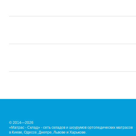
© 2014—2026
«Матрас - Склад» - сеть складов и шоурумов ортопедических матрасов
в Киеве, Одессе, Днепре, Львове и Харькове.