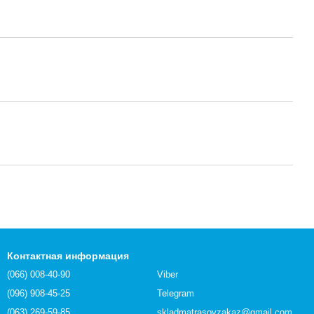
Контактная информация
(066) 008-40-90
Viber
(096) 908-45-25
Telegram
(063) 269-59-85
skladmatrasovzakaz@gmail.com