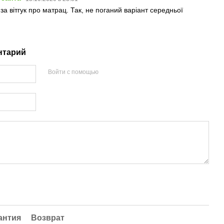
за вітгук про матрац. Так, не поганий варіант середньої
нтарий
Войти с помощью
антия
Возврат