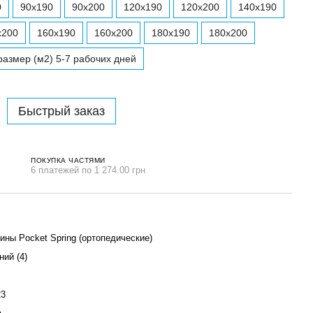
0
90x190
90x200
120x190
120x200
140x190
x200
160x190
160x200
180x190
180x200
азмер (м2) 5-7 рабочих дней
Быстрый заказ
ПОКУПКА ЧАСТЯМИ
6 платежей по 1 274.00 грн
ины Pocket Spring (ортопедические)
ний (4)
23