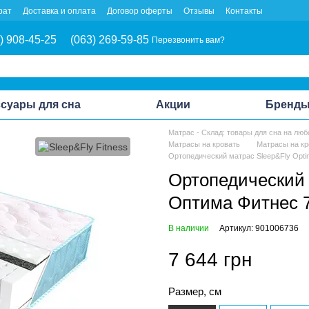
рат
Доставка и оплата
Договор оферты
Отзывы
Контакты
) 908-45-25
(063) 269-59-85
Перезвонить вам?
суары для сна
Акции
Бренд
Матрас - Склад: товары для сна на люб
Матрасы на кровать
Матрасы на кро
Ортопедический матрас Sleep&Fly Opti
Ортопедический м
Оптима Фитнес 
В наличии
Артикул: 901006736
7 644 грн
Размер, см