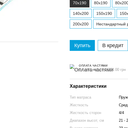
70x190
80x190
80x20
140x200
150x190
150
200x200
Нестандартный р
Купить
В кредит
ОПЛАТА ЧАСТЯМИ
6 платежей по 1 274.00 грн
Характеристики
Тип матраса
Пруж
Жесткость
Сред
Жесткость сторон
4/4
Диапазон высот, см
21 - 