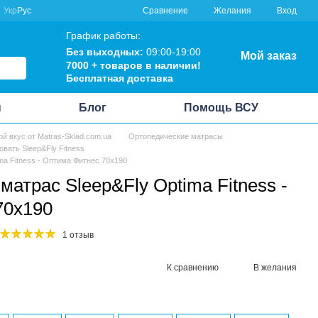
Сравнение
Укр
Рус
Желания
Вход
График работы:
Без выходных:
09:00-19:00
Мой заказ
7000 + товаров в наличии!
Бесплатная доставка
ы
Блог
Помощь ВСУ
ой вкус от Matras-Sklad.com.ua
Ортопедические матрасы
вать Sleep&Fly Fitness
ma Fitness - Оптима Фитнес 70x190
атрас Sleep&Fly Optima Fitness -
70x190
1 отзыв
К сравнению
В желания