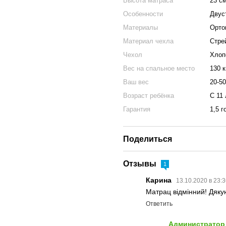
Высота матраса
23 с
Особенности
Двус
Материалы
Ортоп
Материал чехла
Стрей
Чехол
Хлоп
Вес на спальное место
130 к
Ваш вес
20-50
Возраст ребёнка
С 11 
Гарантия
1,5 г
Поделиться
Отзывы
1
Карина
13.10.2020 в 23:
Матрац відмінний! Дяку
Ответить
Администратор