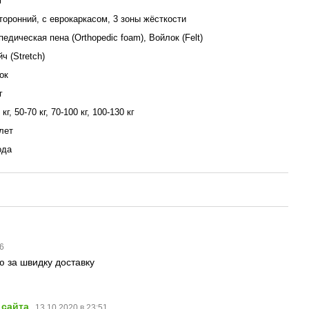
м
торонний, с еврокаркасом, 3 зоны жёсткости
едическая пена (Orthopedic foam), Войлок (Felt)
ч (Stretch)
ок
г
 кг, 50-70 кг, 70-100 кг, 100-130 кг
лет
ода
36
ю за швидку доставку
 сайта
13.10.2020 в 23:51