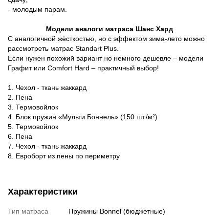
- молодым парам.
Модели аналоги матраса Шанс Хард
С аналогичной жёсткостью, но с эффектом зима-лето можно
рассмотреть матрас
Standart
Plus
.
Если нужен похожий вариант
но
немного дешевле – модели
Графит или
Comfort
Hard
– практичн
ый выбор!
1. Чехол - ткань жаккард
2. Пена
3. Термовойлок
4. Блок пружин «Мульти Боннель» (150 шт./м²)
5. Термовойлок
6. Пена
7. Чехол - ткань жаккард
8. Евроборт из пены по периметру
Характеристики
Тип матраса
Пружины Bonnel (бюджетные)