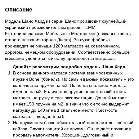
Описание
Модель Шанс Хард
из
серии Шанс производит крупнейший
украинский производитель матрасов - ЕММ
Екатеринославские Мебельные Мастерские (названы в честь
старого названия города Днепр). За сутки фабрика
производит не меньше 1200 матрасов на современном,
дорогом, немецком оборудовании. Соответственно большое
вгимание уделяется качеству производства матрасов.
Давайте рассмотрим подробно модель Шанс Хард.
В основе данного матраса
система
взаимосвязанн
ых
пружин
Bonel
(бонель). Но самый важный показатель – это
колличество пружин на м2. Но не на спальное место, а
именно на м2. Количество пружин влияет на жёсткость
матраса, нагрузку и срок эксплуатации. Данный матрас
имеет
150 пружин на м2, а значи что он точно выдержит
нагрузку до 140 кг на 1 спальное место. Жёсткость
матраса – твёрдая 5 из 5.
На пружинном блоке обязательный наполнитель -
жёсткий
войлок. Служит защитой от пружин. Он не даёт пружинам
прорвать наполнители. Хороший, долговечный и