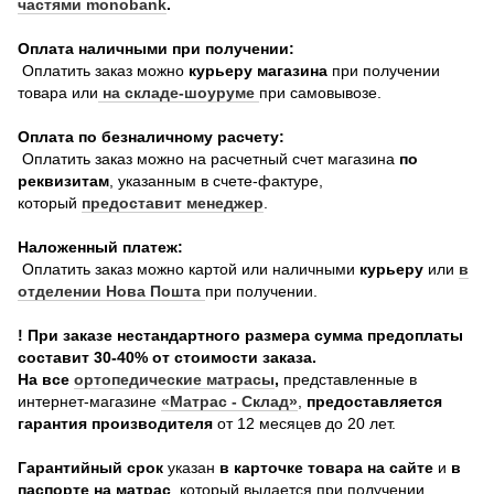
частями monobank
.
Оплата наличными при получении:
Оплатить заказ можно
курьеру магазина
при получении
товара или
на складе-шоуруме
при самовывозе.
Оплата по безналичному расчету:
Оплатить заказ можно на расчетный счет магазина
по
реквизитам
, указанным в счете-фактуре,
который
предоставит менеджер
.
Наложенный платеж:
Оплатить заказ можно картой или наличными
курьеру
или
в
отделении Нова Пошта
при получении.
! При заказе нестандартного размера сумма предоплаты
составит 30-40% от стоимости заказа.
На все
о
ртопедические матрасы
,
представленные в
интернет-магазине
«Матрас - Склад»
,
предоставляется
гарантия производителя
от 12 месяцев до 20 лет.
Гарантийный срок
указан
в карточке товара на сайте
и
в
паспорте на матрас
, который выдается при получении