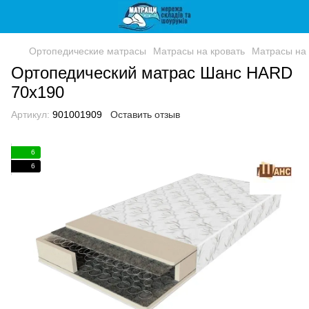
Ортопедические матрасы
Матрасы на кровать
Матрасы на 
Ортопедический матрас Шанс HARD
70x190
Артикул:
901001909
Оставить отзыв
6
6