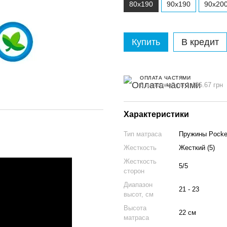
80x190
90x190
90x20
Купить
В кредит
ОПЛАТА ЧАСТЯМИ
6 платежей по 1 486.67 грн
Характеристики
Тип матраса
Пружины Pocket
Жесткость
Жесткий (5)
Жесткость
5/5
сторон
Диапазон
21 - 23
высот, см
Высота
22 см
матраса