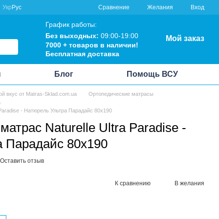
Сравнение
Укр
Рус
Желания
Вход
График работы:
Без выходных:
09:00-19:00
Мой заказ
7000 + товаров в наличии!
Бесплатная доставка
ы
Блог
Помощь ВСУ
ой вкус от Matras-Sklad.com.ua
Ортопедические матрасы
a
 Paradise - Натюрель Ультра Парадайс 80x190
атрас Naturelle Ultra Paradise -
а Парадайс 80x190
Оставить отзыв
К сравнению
В желания