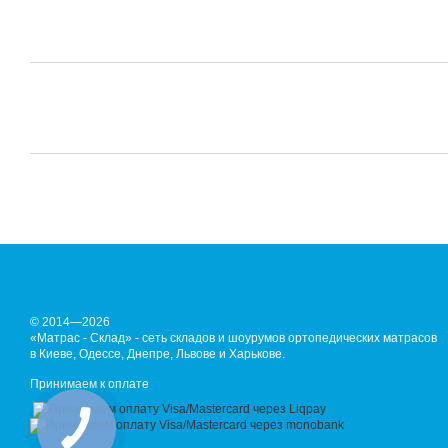
© 2014—2026
«Матрас - Склад» - сеть складов и шоурумов ортопедических матрасов
в Киеве, Одессе, Днепре, Львове и Харькове.
Принимаем к оплате