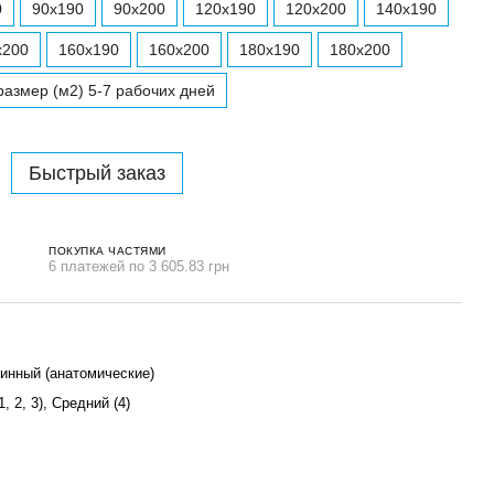
0
90x190
90x200
120x190
120x200
140x190
x200
160x190
160x200
180x190
180x200
азмер (м2) 5-7 рабочих дней
Быстрый заказ
ПОКУПКА ЧАСТЯМИ
6 платежей по 3 605.83 грн
инный (анатомические)
1, 2, 3), Средний (4)