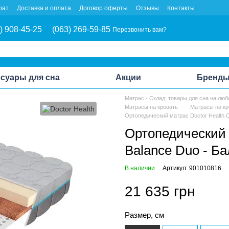
рат
Доставка и оплата
Договор оферты
Отзывы
Контакты
) 908-45-25
(063) 269-59-85
Перезвонить вам?
суары для сна
Акции
Бренд
Матрас - Склад: товары для сна на люб
Матрасы на кровать
Матрасы на кр
Ортопедический матрас Doctor Health O
Ортопедический м
Balance Duo - Б
В наличии
Артикул: 901010816
21 635 грн
Размер, см