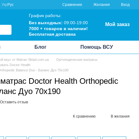
Сравнение
Укр
Рус
Желания
Вход
График работы:
Без выходных:
09:00-19:00
Мой заказ
7000 + товаров в наличии!
Бесплатная доставка
ы
Блог
Помощь ВСУ
ой вкус от Matras-Sklad.com.ua
Ортопедические матрасы
овать Doctor Health
rthopedic Balance Duo - Баланс Дуо 70x190
атрас Doctor Health Orthopedic
аланс Дуо 70x190
Оставить отзыв
К сравнению
В желания