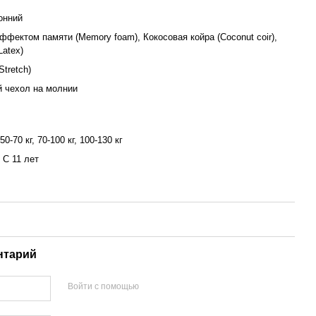
онний
ффектом памяти (Memory foam), Кокосовая койра (Coconut coir),
Latex)
Stretch)
 чехол на молнии
 50-70 кг, 70-100 кг, 100-130 кг
, С 11 лет
нтарий
Войти с помощью