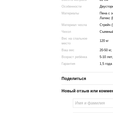
Особенности
Двустор
Материалы
Пена с э
Латекс (
Материал чехла
Стрейч (
Чехол
Съемный
Вес на спальное
120 кг
место
Ваш вес
20-50 кг,
Возраст ребёнка
5-10 лет
Гарантия
1,5 года
Поделиться
Новый отзыв или комме