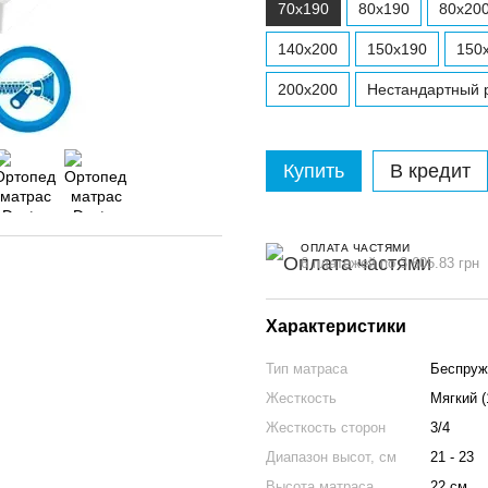
70x190
80x190
80x20
140x200
150x190
150
200x200
Нестандартный р
Купить
В кредит
ОПЛАТА ЧАСТЯМИ
6 платежей по 3 605.83 грн
Характеристики
Тип матраса
Беспруж
Жесткость
Мягкий (
Жесткость сторон
3/4
Диапазон высот, см
21 - 23
Высота матраса
22 см