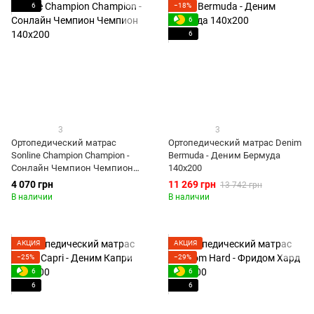
6
−18%
6
6
3
3
Ортопедический матрас
Ортопедический матрас Denim
Sonline Champion Champion -
Bermuda - Деним Бермуда
Сонлайн Чемпион Чемпион
140x200
140x200
4 070 грн
11 269 грн
13 742 грн
В наличии
В наличии
АКЦИЯ
АКЦИЯ
−25%
−29%
6
6
6
6