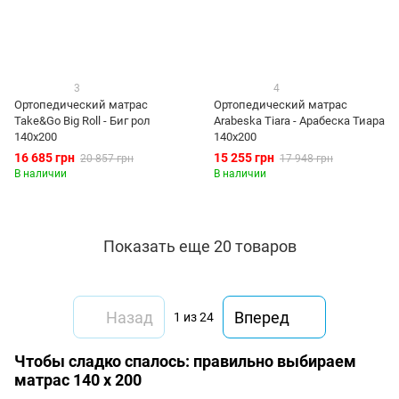
3
4
Ортопедический матрас
Ортопедический матрас
Take&Go Big Roll - Биг рол
Arabeska Tiara - Арабеска Тиара
140x200
140x200
16 685 грн
15 255 грн
20 857 грн
17 948 грн
В наличии
В наличии
Показать еще 20 товаров
Назад
Вперед
1
из 24
Чтобы сладко спалось: правильно выбираем
матрас 140 х 200