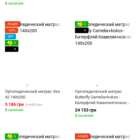
В наличии
АКЦИЯ
6
−22%
6
ХИТ
6
6
5
4
Ортопедический матрас Эко
Ортопедический матрас
42 140x200
Butterfly Camelia+kokos -
Батерфляй Камелия+кокос
5 186 грн
6 648 грн
140x200
24 153 грн
В наличии
В наличии
6
АКЦИЯ