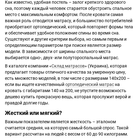
Как известно, удобная постель – залог крепкого здорового
сна, поэтому каждый человек старается обустроить спальное
место с максимальным комфортом. После кровати самая
важная роль отводится матрасу, и большинство потребителей
приобретают ортопедический, который повторяет формы тела
и обеспечивает удобное положение спины во время сна.
Существуют и другие критерии выбора, но самым первым и
определяющим параметром при поиске является размер
модели. В зависимости от ширины спального места
выбирается одно-, двух- или полутороспальный матрас.
В каталоге компании «
Склад матрасов
» (Украина), которая
предлагает товары отличного качества за умеренную цену,
есть множество моделей, в том числе с размерами 140x200 –
если вы ищете качественный
ортопедический матрас
на
кровать с габаритами 140 на 200, не упустите возможность
дешево купить прекрасную вещь, которая прослужит верой и
правдой долгие годы.
Жесткий или мягкий?
Важным показателем является жесткость – эталоном
считается средняя, на которую самый большой спрос. Такой
вариант рассчитан на людей с весом от 60 до 90 килограмм.