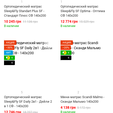
1
1
Ортопедический матрас
Ортопедический матрас
Sleep&Fly Standart Plus SF -
Sleep&Fly SF Optima - Оптима
Стандарт Плюс СФ 140x200
СФ 140x200
10 245 грн
12 774 грн
11 136 грн
15 029 грн
В наличии
В наличии
АКЦИЯ
АКЦИЯ
−30%
−20%
ХИТ
6
6
6
6
5
2
Ортопедический матрас
Мини-матрас Scandi Malmo -
Sleep&Fly SF Daily 2в1 - Дейли 2
Сканди Мальмо 140x200
в 1 СФ - 140x200
4 138 грн
5 172 грн
12 746 грн
В наличии
18 207 грн