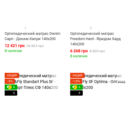
1
3
Ортопедический матрас Denim
Ортопедический матрас
Capri - Деним Капри 140x200
Freedom Hard - Фридом Хард
140x200
12 421 грн
16 561 грн
6 268 грн
В наличии
8 829 грн
В наличии
АКЦИЯ
АКЦИЯ
−8%
−15%
6
6
6
6