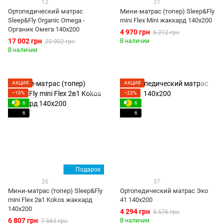
12
31
Ортопедический матрас
Мини-матрас (топер) Sleep&Fly
Sleep&Fly Organic Omega -
mini Flex Mini жаккард 140x200
Органик Омега 140x200
4 970 грн
6 212 грн
17 002 грн
В наличии
20 002 грн
В наличии
АКЦИЯ
АКЦИЯ
−10%
−23%
6
6
6
6
Подарок
26
37
Мини-матрас (топер) Sleep&Fly
Ортопедический матрас Эко
mini Flex 2в1 Kokos жаккард
41 140x200
140x200
4 294 грн
5 576 грн
6 807 грн
В наличии
7 563 грн