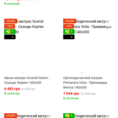
В наличии
АКЦИЯ
АКЦИЯ
−20%
−30%
6
6
6
6
1
2
Мини-матрас Scandi Horten -
Ортопедический матрас
Сканди Хортен 140x200
Primavera Viola - Примавера
Виола 140x200
6 482 грн
8 103 грн
7 944 грн
В наличии
11 349 грн
В наличии
АКЦИЯ
6