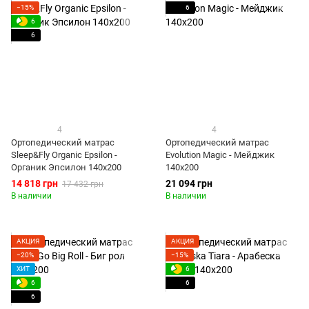
−15%
6
6
6
4
4
Ортопедический матрас
Ортопедический матрас
Sleep&Fly Organic Epsilon -
Evolution Magic - Мейджик
Органик Эпсилон 140x200
140x200
14 818 грн
21 094 грн
17 432 грн
В наличии
В наличии
АКЦИЯ
АКЦИЯ
−20%
−15%
ХИТ
6
6
6
6