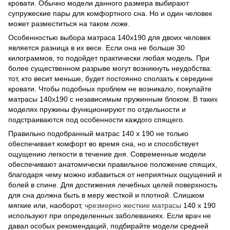
кровати. Обычно модели данного размера выбирают
супружеские пары для комфортного сна. Но и один человек
может разместиться на таком ложе.
Особенностью выбора матраса 140x190 для двоих человек
является разница в их весе. Если она не больше 30
килограммов, то подойдет практически любая модель. При
более существенном разрыве могут возникнуть неудобства:
тот, кто весит меньше, будет постоянно сползать к середине
кровати. Чтобы подобных проблем не возникало, покупайте
матрасы 140х190 с независимым пружинным блоком. В таких
моделях пружины функционируют по отдельности и
подстраиваются под особенности каждого спящего.
Правильно подобранный матрас 140 х 190 не только
обеспечивает комфорт во время сна, но и способствует
ощущению легкости в течение дня. Современные модели
обеспечивают анатомически правильное положение спящих,
благодаря чему можно избавиться от неприятных ощущений и
болей в спине. Для достижения лечебных целей поверхность
для сна должна быть в меру жесткой и плотной. Слишком
мягкие или, наоборот,
чрезмерно жесткие матрасы
140 x 190
используют при определенных заболеваниях. Если врач не
давал особых рекомендаций, подбирайте модели средней