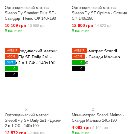
1
1
Ортопедический матрас
Ортопедический матрас
Sleep&Fly Standart Plus SF -
Sleep&Fly SF Optima - Оптима
Стандарт Плюс СФ 140x190
СФ 140x190
10 109 грн
12 600 грн
10 988 грн
14 823 грн
В наличии
В наличии
АКЦИЯ
АКЦИЯ
−30%
−20%
ХИТ
6
6
6
6
5
2
Ортопедический матрас
Мини-матрас Scandi Malmo -
Sleep&Fly SF Daily 2в1 - Дейли
Сканди Мальмо 140x190
2 в 1 СФ - 140x190
4 083 грн
5 104 грн
12 572 грн
В наличии
17 960 грн