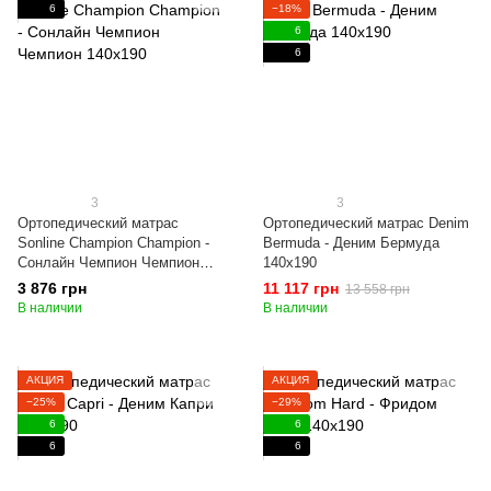
6
−18%
6
6
3
3
Ортопедический матрас
Ортопедический матрас Denim
Sonline Champion Champion -
Bermuda - Деним Бермуда
Сонлайн Чемпион Чемпион
140x190
140x190
3 876 грн
11 117 грн
13 558 грн
В наличии
В наличии
АКЦИЯ
АКЦИЯ
−25%
−29%
6
6
6
6