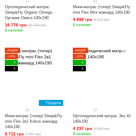
12
31
Ортопедический матрас
Мини-матрас (топер) Sleep&Fly
Sleep&Fly Organic Omega -
mini Flex Mini жаккард 140x190
Органик Омега 140x190
4 899 грн
6 123 грн
16 776 грн
В наличии
19 736 грн
В наличии
АКЦИЯ
АКЦИЯ
−10%
−23%
6
6
6
6
Подарок
26
37
Мини-матрас (топер) Sleep&Fly
Ортопедический матрас Эко 41
mini Flex 2в1 Kokos жаккард
140x190
140x190
4 237 грн
5 503 грн
6 711 грн
В наличии
7 457 грн