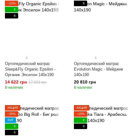
−15%
6
6
6
4
4
Ортопедический матрас
Ортопедический матрас
Sleep&Fly Organic Epsilon -
Evolution Magic - Мейджик
Органик Эпсилон 140x190
140x190
14 622 грн
20 810 грн
17 203 грн
В наличии
В наличии
АКЦИЯ
АКЦИЯ
−20%
−15%
ХИТ
6
6
6
6