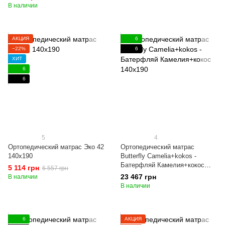
В наличии
АКЦИЯ
6
−22%
6
ХИТ
6
6
5
4
Ортопедический матрас Эко 42
Ортопедический матрас
140x190
Butterfly Camelia+kokos -
Батерфляй Камелия+кокос
5 114 грн
6 557 грн
140x190
23 467 грн
В наличии
В наличии
6
АКЦИЯ