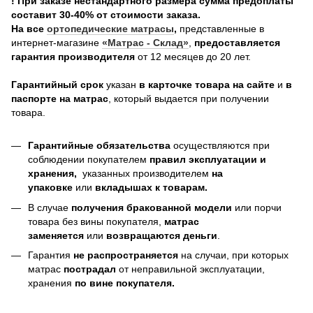
! При заказе нестандартного размера сумма предоплаты
составит 30-40% от стоимости заказа.
На все
о
ртопедические матрасы
,
представленные в
интернет-магазине
«Матрас - Склад»
,
предоставляется
гарантия производителя
от 12 месяцев до 20 лет.
Гарантийный срок
указан
в карточке товара на сайте
и
в
паспорте на матрас
, который выдается при получении
товара.
Гарантийные обязательства
осуществляются при
соблюдении покупателем
правил эксплуатации и
хранения,
указанных производителем
на
упаковке
или
вкладышах к товарам.
В случае
получения бракованной модели
или порчи
товара без вины покупателя,
матрас
заменяется
или
возвращаются деньги
.
Гарантия
не распространяется
на случаи, при которых
матрас
пострадал
от неправильной эксплуатации,
хранения
по вине покупателя.