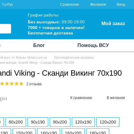
Сравнение
Укр
Рус
Желания
Вход
График работы:
Без выходных:
09:00-19:00
Мой заказ
7000 + товаров в наличии!
Бесплатная доставка
ы
Блог
Помощь ВСУ
ой вкус от Matras-Sklad.com.ua
Ортопедические матрасы
ни-матрас Scandi Viking - Сканди Викинг 70x190
di Viking - Сканди Викинг 70x190
2 отзыва
грн
К сравнению
В желания
0
80x200
90x190
90x200
120x190
120x200
x190
150x200
160x190
160x200
180x190