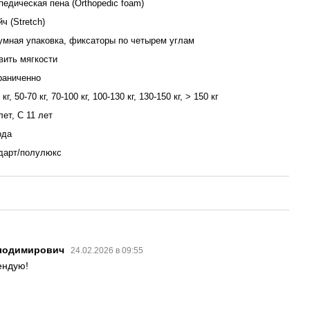
педическая пена (Orthopedic foam)
ч (Stretch)
умная упаковка, фиксаторы по четырем углам
вить мягкости
раниченно
 кг, 50-70 кг, 70-100 кг, 100-130 кг, 130-150 кг, > 150 кг
лет, С 11 лет
ода
дарт/полулюкс
олодимирович
24.02.2026 в 09:55
ендую!