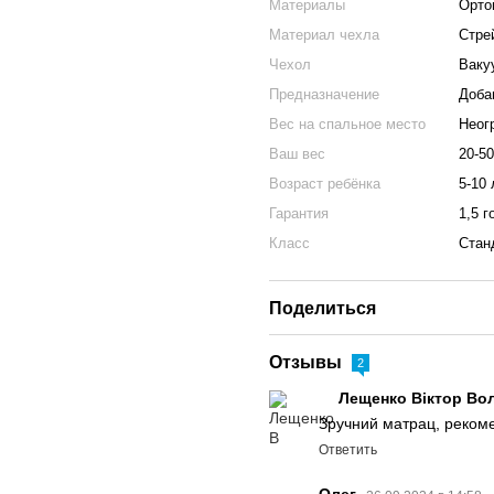
Материалы
Орто
Материал чехла
Стрей
Чехол
Ваку
Предназначение
Доба
Вес на спальное место
Неог
Ваш вес
20-50
Возраст ребёнка
5-10 
Гарантия
1,5 г
Класс
Стан
Поделиться
Отзывы
2
Лещенко Віктор В
Зручний матрац, реком
Ответить