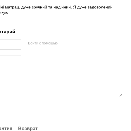
ні матрац, дуже зручний та надійний. Я дуже задоволений
Дякую
нтарий
Войти с помощью
антия
Возврат