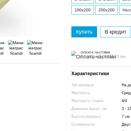
180x200
200x200
Нес
Купить
В кредит
ОПЛАТА ЧАСТЯМИ
6 платежей по 495.83 грн
Характеристики
Тип матраса
На д
Жесткость
Сред
Жесткость сторон
4/4
Диапазон высот, см
3 - 1
Высота матраса
7 см
Особенности
Двус