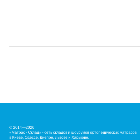
© 2014—2026
«Матрас - Склад» - сеть складов и шоурумов ортопедических матрасов
в Киеве, Одессе, Днепре, Львове и Харькове.