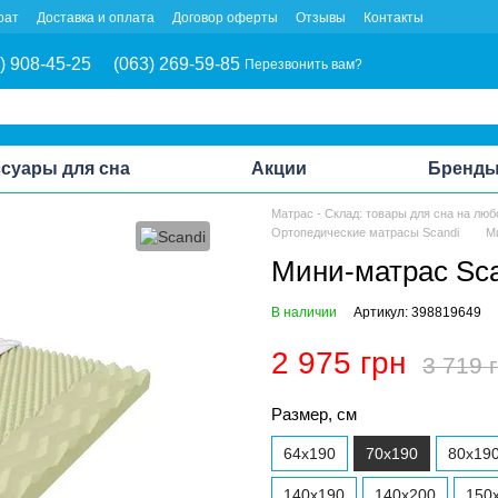
рат
Доставка и оплата
Договор оферты
Отзывы
Контакты
) 908-45-25
(063) 269-59-85
Перезвонить вам?
суары для сна
Акции
Бренд
Матрас - Склад: товары для сна на люб
Ортопедические матрасы Scandi
Ми
Мини-матрас Scan
В наличии
Артикул: 398819649
2 975 грн
3 719 
Размер, см
64x190
70x190
80x19
140x190
140x200
150